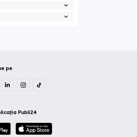
ne pe
licația Publi24