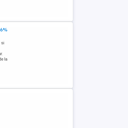
 86%
 si
r.
de la