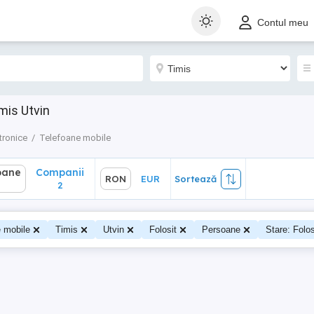
ane
Companii
RON
EUR
Sortează
Contul meu
2
mis Utvin
tronice
Telefoane mobile
oane
Companii
RON
EUR
Sortează
0
2
e mobile
Timis
Utvin
Folosit
Persoane
Stare: Folos