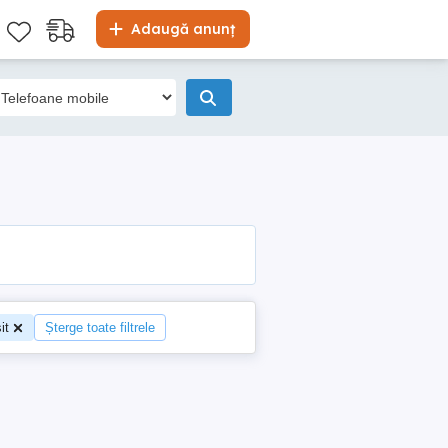
Adaugă anunț
it
Șterge toate filtrele