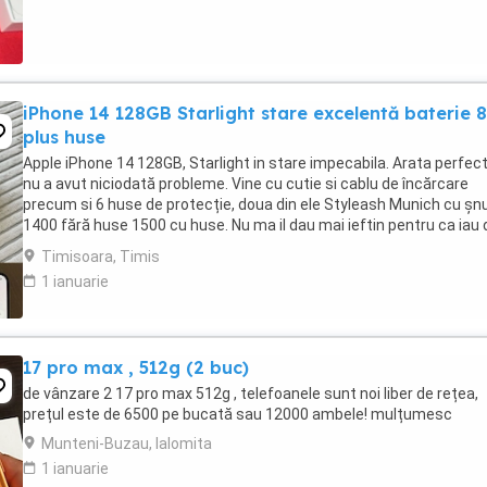
iPhone 14 128GB Starlight stare excelentă baterie
plus huse
Apple iPhone 14 128GB, Starlight in stare impecabila. Arata perfect
nu a avut niciodată probleme. Vine cu cutie si cablu de încărcare
precum si 6 huse de protecție, doua din ele Styleash Munich cu șnu
1400 fără huse 1500 cu huse. Nu ma il dau mai ieftin pentru ca iau 
Flip 1400 pe el dar ...
Timisoara, Timis
1 ianuarie
17 pro max , 512g (2 buc)
de vânzare 2 17 pro max 512g , telefoanele sunt noi liber de rețea,
prețul este de 6500 pe bucată sau 12000 ambele! mulțumesc
Munteni-Buzau, Ialomita
1 ianuarie