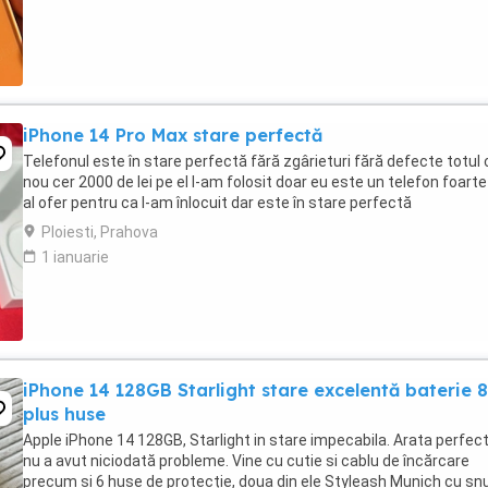
iPhone 14 Pro Max stare perfectă
Telefonul este în stare perfectă fără zgârieturi fără defecte totul 
nou cer 2000 de lei pe el l-am folosit doar eu este un telefon foart
al ofer pentru ca l-am înlocuit dar este în stare perfectă
Ploiesti, Prahova
1 ianuarie
iPhone 14 128GB Starlight stare excelentă baterie
plus huse
Apple iPhone 14 128GB, Starlight in stare impecabila. Arata perfect
nu a avut niciodată probleme. Vine cu cutie si cablu de încărcare
precum si 6 huse de protecție, doua din ele Styleash Munich cu șnu