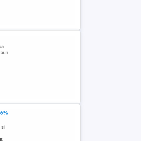
ca
e bun
 86%
 si
r.