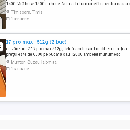
1400 fără huse 1500 cu huse. Nu ma il dau mai ieftin pentru ca iau 
Flip 1400 pe el dar ...
Timisoara, Timis
1 ianuarie
17 pro max , 512g (2 buc)
de vânzare 2 17 pro max 512g , telefoanele sunt noi liber de rețea,
prețul este de 6500 pe bucată sau 12000 ambele! mulțumesc
Munteni-Buzau, Ialomita
1 ianuarie