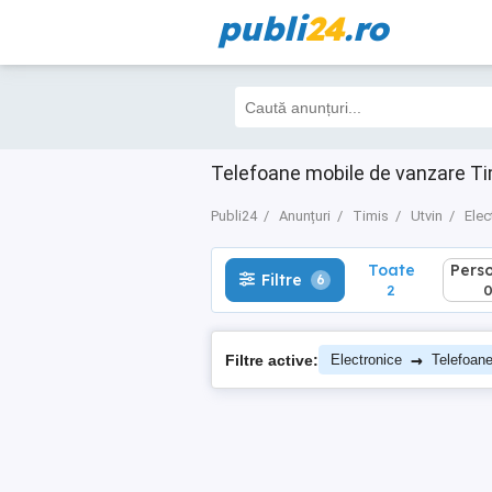
publi
24
.ro
Toate
Perso
Filtre
6
2
0
Telefoane mobile de vanzare Ti
Publi24
Anunțuri
Timis
Utvin
Elec
Toate
Pers
Filtre
6
2
→
Filtre active:
Electronice
Telefoan