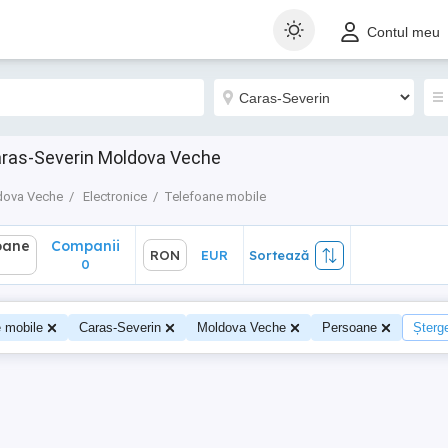
ane
Companii
RON
EUR
Sortează
Contul meu
0
aras-Severin Moldova Veche
dova Veche
Electronice
Telefoane mobile
oane
Companii
RON
EUR
Sortează
0
e mobile
Caras-Severin
Moldova Veche
Persoane
Șterge