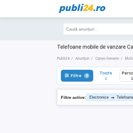
publi
24
.ro
Toate
Perso
Filtre
4
1
1
Telefoane mobile de vanzare C
Publi24
Anunțuri
Caras-Severin
Mol
Toate
Pers
Filtre
4
1
1
→
Filtre active:
Electronice
Telefoan