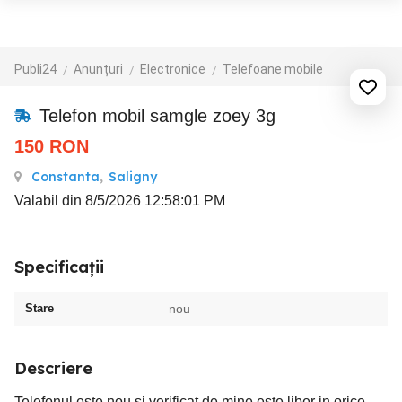
Publi24
Anunțuri
Electronice
Telefoane mobile
Telefon mobil samgle zoey 3g
150
RON
Constanta
,
Saligny
Valabil din 8/5/2026 12:58:01 PM
Specificații
Stare
nou
Descriere
Telefonul este nou si verificat de mine este liber in orice