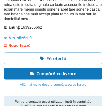
retea este in cutia originala cu toate accesoriile incluse are
ecran mare meniu simplu sonerie apel tare sonerie casca
tare bateria tine mult accept plata ramburs in tara sau la
domiciliul meu
ID anunț
: 1639286662
Vizualizări:
0
Raportează
Fă ofertă
Cumpără cu livrare
Află mai multe despre cumpărarea cu livrare
Pentru a contacta acest utilizator, intră în contul tău
Publi24.ro sau creează-ți rapid un cont nou!