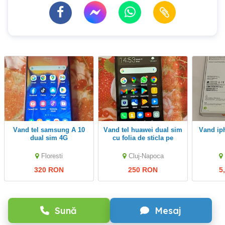
vand tel samsung A 10
Vand tel huawei dual sim
vand iphone 17 pro max
dual sim 4G
cu folia de sticla pe
ecran semnal 4G
Floresti
Cluj-Napoca
320 RON
250 RON
5
Sună
Mesaj