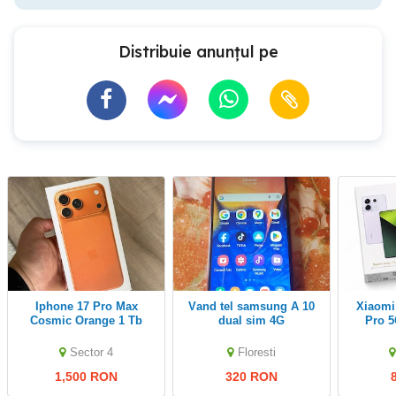
Distribuie anunțul pe
Iphone 17 Pro Max
vand tel samsung A 10
Xiaomi Redmi Note 13
Cosmic Orange 1 Tb
dual sim 4G
Pro 
sigilat 1.1
Ocean Blue 
Sector 4
Floresti
1,500 RON
320 RON