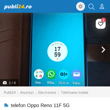
publi
24
.ro
2
1
/ 4
Publi24
Anunțuri
Electronice
Telefoane mobile
telefon Oppo Reno 11F 5G