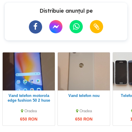
Distribuie anunțul pe
vand telefon motorola
Vand telefon nou
Telefoane Samsung
edge fushion 50 2 huse
si cutia nu detin factură
deoarece este luat la
Oradea
Oradea
abonam
650 RON
650 RON