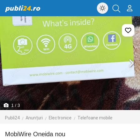
publi
24
.ro
1
/ 3
Publi24
Anunțuri
Electronice
Telefoane mobile
MobiWire Oneida nou