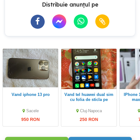
Distribuie anunțul pe
vand iphone 13 pro
Vand tel huawei dual sim
iPhone 17, 17 pro,17 pro
cu folia de sticla pe
max
ecran semnal 4G
G
Sacele
Cluj-Napoca
950 RON
250 RON