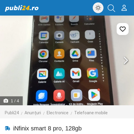
publi
24
.ro
1
/ 4
Publi24
Anunțuri
Electronice
Telefoane mobile
iNfinix smart 8 pro, 128gb