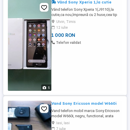
Vând Sony Xperia 1,la cutie
Vând telefon Sony Xperia 1(J9110),la
cutie,ca nou,împreună cu 2 huse,cea tip
carte nu s-a folosit niciodată.Pret 1000 lei,
Utvin, Timis
negociabil.zero,
12 iulie
șapte,patru,patru,opt,șase, nouă,
1 000 RON
șapte,cinci,zero.
Telefon validat
5
Vand Sony Ericsson model W660i
Vand telefon mobil marca Sony Ericsson
model W660i, negru, functional, arata
bine, ecran 2.0 inch, camera 2.0 mpx,
Iasi, Iasi
Radio FM, memorie interna 16Mb, slot
7 iulie