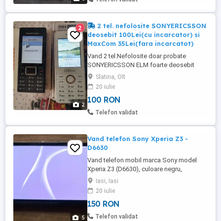
2 tel. nefolosite SONYERICSSON
2
deosebit 100Lei(cu incarcator) si
MaxCom 35Lei(fara incarcatot)
Vand 2 tel.Nefolosite doar probate
SONYERICSSON ELM foarte deosebit
100lei(cu incarcator) si unul MaxCom
Slatina, Olt
MM136 35lei(fara incarcator),
20 iulie
100 RON
2
Telefon validat
Vand telefon Sony Xperia Z3 -
D6630
Vand telefon mobil marca Sony model
Xperia Z3 (D6630), culoare negru,
functional arata bine, ecran 5.2 inch full
Iasi, Iasi
HD, camera 20.7 mpx, procesor
20 iulie
Qualcomm MSM8974AC Snapdragon 801,
150 RON
memorie interna 32Gb, memorie RAM 3Gb,
radio FM, baterie Li-Ion 3100 mAh, pret
Telefon validat
5