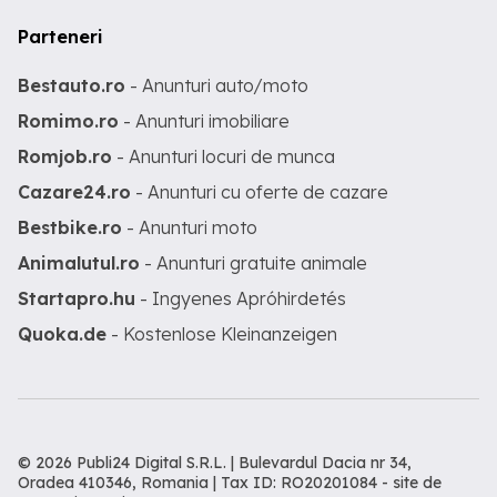
Parteneri
Bestauto.ro
- Anunturi auto/moto
Romimo.ro
- Anunturi imobiliare
Romjob.ro
- Anunturi locuri de munca
Cazare24.ro
- Anunturi cu oferte de cazare
Bestbike.ro
- Anunturi moto
Animalutul.ro
- Anunturi gratuite animale
Startapro.hu
- Ingyenes Apróhirdetés
Quoka.de
- Kostenlose Kleinanzeigen
© 2026 Publi24 Digital S.R.L. | Bulevardul Dacia nr 34,
Oradea 410346, Romania | Tax ID: RO20201084 -
site de