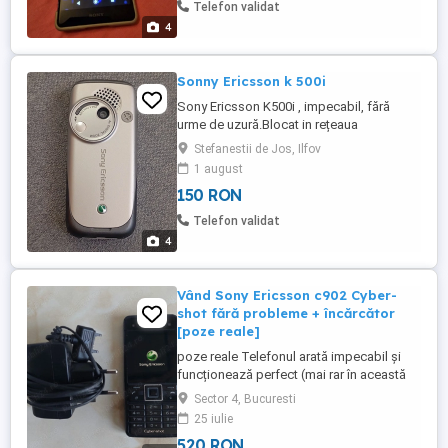
Telefon validat
4
Sonny Ericsson k 500i
Sony Ericsson K500i , impecabil, fără
urme de uzură.Blocat in rețeaua
Vodafone.
Stefanestii de Jos, Ilfov
1 august
150 RON
Telefon validat
4
Vând Sony Ericsson c902 Cyber-
shot fără probleme + încărcător
[poze reale]
poze reale Telefonul arată impecabil și
funcționează perfect (mai rar în această
stare) Este liber de rețea În cască se aude
Sector 4, Bucuresti
tare și clar Bateria ține f bine Camera are
25 iulie
5.0 megapixeli Ofer încărcător original
520 RON
SONY Acest anunț se adresează