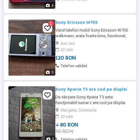
5
Sony Ericsson W705
1
Vand telefon mobil Sony Ericsson W705
walkmann, arata foarte bine, functional,
jocuri, radio, mp3, camera 3.15 mpx,
Iasi, Iasi
incarcator, casti, card pret 120 lei.
22 iulie
120 RON
Telefon validat
5
Sony Xperia T3 are cod pe displei
De vânzare Sony Xperia T3 este
funcţionabil numai c are cod pe displei
Mangalia, Constanta
20 iulie
80 RON
90 RON
3
Telefon validat