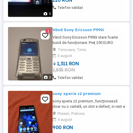
120 RON
incarcator de priza original, pret 120 lei.
Telefon validat
5
Vând Sony Ericsson P990i
1
Vând Sony Ericsson P990i stare foarte
bună de funcționare. Preț 250 EURO.
Timisoara, Timis
5 august
1,311 RON
1,835 RON
2
Telefon validat
sony xperia z2 premium
sony xperia z2 premium ,funcționează
doar cu o cartelă, un slot e defect, in rest e
ok,preț fix
Ploiesti, Prahova
4 august
900 RON