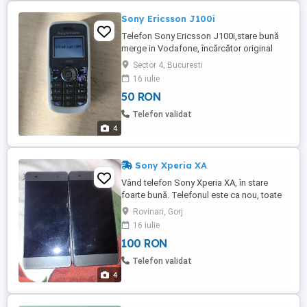
Sony Ericsson J100i
Telefon Sony Ericsson J100i,stare bună
merge in Vodafone, încărcător original
ecran color,
Sector 4, Bucuresti
16 iulie
50 RON
Telefon validat
4
Sony Xperia XA
Vând telefon Sony Xperia XA, în stare
foarte bună. Telefonul este ca nou, toate
funcțiile sunt în stare perfectă de
Rovinari, Gorj
funcționare și are o capacitate bună de
16 iulie
stocare. Atenție: telefonul este blocat și
100 RON
solicită codul PIN al cartelei SIM. Din
păcate, nu cunoaștem codul și nu îl putem
Telefon validat
debloca, de aceea se ...
4