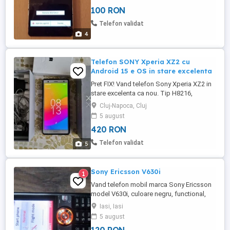
functioneaza perfect, dar este spart
100 RON
touchul, trebuie touchul schimbat pentru a
se folosi. Accept Schimburi.
Telefon validat
4
Telefon SONY Xperia XZ2 cu
Android 15 e OS in stare excelenta
Pret FIX! Vand telefon Sony Xperia XZ2 in
stare excelenta ca nou. Tip H8216,
fabricat in Tailanda, are 4GB RAM 64 GB
Cluj-Napoca, Cluj
ROM, restul specificatiilor se gasesc pe
5 august
gsmarena. Se vinde telefonul cu husa
420 RON
Ringke + cutia cu toate accesoriile
originale cu exceptia castilor (bonus) care
Telefon validat
5
nu sunt originale. Am instalat ...
Sony Ericsson V630i
1
Vand telefon mobil marca Sony Ericsson
model V630i, culoare negru, functional,
arata bine, ecran 1.9 ich TFT 256K culori,
Iasi, Iasi
camera 2Mpx, radio FM, slot card de
5 august
memorie M2, memorie interna 10MB,