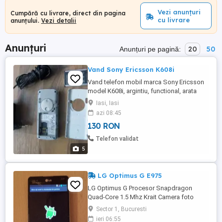
Vezi anunțuri
Cumpără cu livrare, direct din pagina
cu livrare
anunțului.
Vezi detalii
Anunțuri
20
50
Anunțuri pe pagină:
Vand Sony Ericsson K608i
Vand telefon mobil marca Sony Ericsson
model K608i, argintiu, functional, arata
bine, ecran 1.8 inch, camera 1.3 mpx,
Iasi, Iasi
Radio FM, memorie interna 32Mb,
azi 08:45
incarcator original priza, pret 130 lei.
130 RON
Telefon validat
5
LG Optimus G E975
LG Optimus G Procesor Snapdragon
Quad-Core 1.5 Mhz Krait Camera foto
principala 13Mpx Memorie interna 32 Gb 2
Sector 1, Bucuresti
Gb RAM Ecran True HD IPS+ Telefonul
ieri 06:55