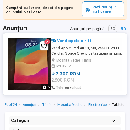
Vezi anunțuri
Cumpără cu livrare, direct din pagina
cu livrare
anunțului.
Vezi detalii
Anunțuri
20
50
Anunțuri pe pagină:
Vand apple air 11
2
Vand Apple iPad Air 11, M3, 256GB, Wi-Fi +
Cellular, Space Grey plus tastatura si husa.
Mosnita Veche, Timis
ieri 05:32
2,200 RON
2,300 RON
5
Telefon validat
Publi24
Anunțuri
Timis
Mosnita Veche
Electronice
Tablete
Categorii