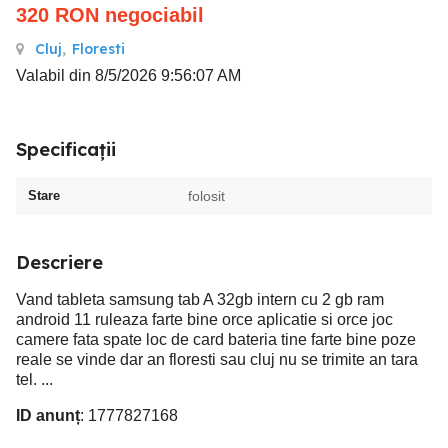
320
RON
negociabil
Cluj
,
Floresti
Valabil din 8/5/2026 9:56:07 AM
Specificații
Stare
folosit
Descriere
Vand tableta samsung tab A 32gb intern cu 2 gb ram
android 11 ruleaza farte bine orce aplicatie si orce joc
camere fata spate loc de card bateria tine farte bine poze
reale se vinde dar an floresti sau cluj nu se trimite an tara
tel. ...
ID anunț
: 1777827168