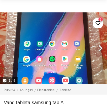
1
1
/ 5
Publi24
Anunțuri
Electronice
Tablete
Vand tableta samsung tab A