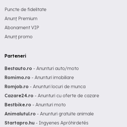
Puncte de fidelitate
Anunț Premium
Abonament VIP
Anunț promo
Parteneri
Bestauto.ro
- Anunturi auto/moto
Romimo.ro
- Anunturi imobiliare
Romjob.ro
- Anunturi locuri de munca
Cazare24.ro
- Anunturi cu oferte de cazare
Bestbike.ro
- Anunturi moto
Animalutul.ro
- Anunturi gratuite animale
Startapro.hu
- Ingyenes Apróhirdetés