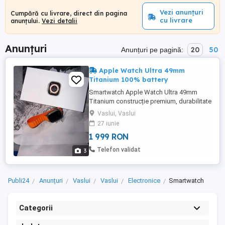
Vezi anunțuri
Cumpără cu livrare, direct din pagina
cu livrare
anunțului.
Vezi detalii
Anunțuri
20
50
Anunțuri pe pagină:
Apple Watch Ultra 49mm
Titanium 100% battery
Smartwatch Apple Watch Ultra 49mm
Titanium construcție premium, durabilitate
ridicată, performanță excelentă. Folie de
Vaslui, Vaslui
protecție din ziua 1 nu ca ar fi nevoie dar
27 iunie
totuși. 100% battery
1 999 RON
Telefon validat
3
Publi24
Anunțuri
Vaslui
Vaslui
Electronice
Smartwatch
Categorii