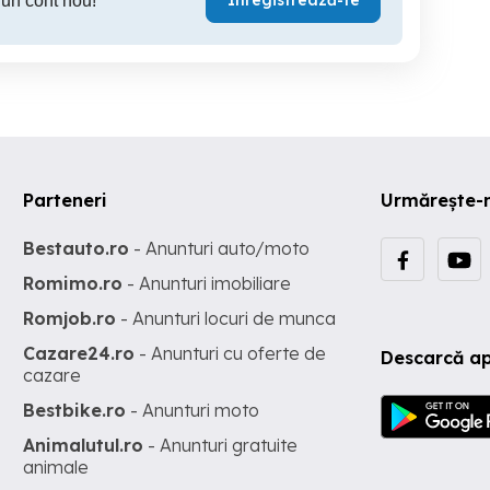
Înregistrează-te
 un cont nou!
Parteneri
Urmărește-
Bestauto.ro
- Anunturi auto/moto
Romimo.ro
- Anunturi imobiliare
Romjob.ro
- Anunturi locuri de munca
Cazare24.ro
- Anunturi cu oferte de
Descarcă ap
cazare
Bestbike.ro
- Anunturi moto
Animalutul.ro
- Anunturi gratuite
animale