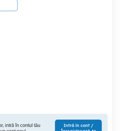
Vand Smart Watch
Garmin forerunner 110,
idnight Stare foarte
bluetooth ecran tactil,
ună + cablu original
monitorizare puls,
Cluj-Napoca
Cluj-Napoca
Cl
659 RON
100 RON
2
r, intră în contul tău
Intră în cont /