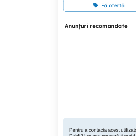
Fă ofertă
Anunțuri recomandate
Antifurt bicicletă pliabil
Apple Watch SE 2 40mm
nou închidere cu cheie
GPS M
b
Cluj-Napoca
180 RON
Pentru a contacta acest utilizato