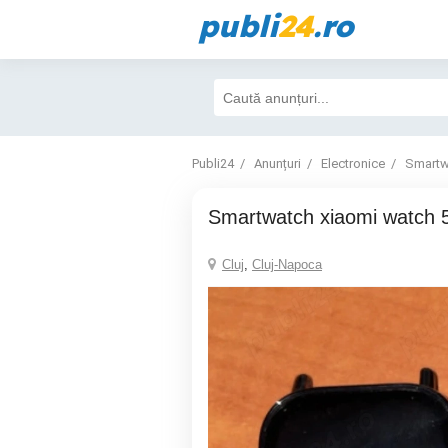
publi
24
.ro
Publi24
Anunțuri
Electronice
Smartw
Smartwatch xiaomi watch 5
Cluj
,
Cluj-Napoca