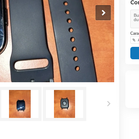
Co
Cara
A