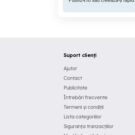
Publi24.ro sau creează-ți rapid
Suport clienți
Ajutor
Contact
Publicitate
Întrebări frecvente
Termeni și condiții
Lista categoriilor
Siguranța tranzacțiilor