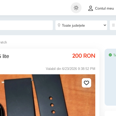
Contul meu
atch
200
RON
T
 lite
Valabil din 6/23/2026 9:38:52 PM