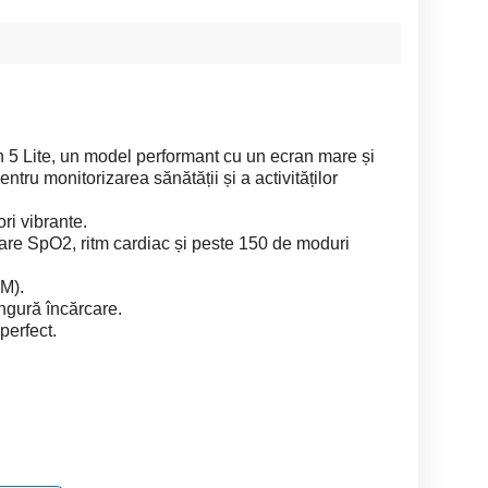
 5 Lite, un model performant cu un ecran mare și
tru monitorizarea sănătății și a activităților
i vibrante.
zare SpO2, ritm cardiac și peste 150 de moduri
TM).
ngură încărcare.
perfect.