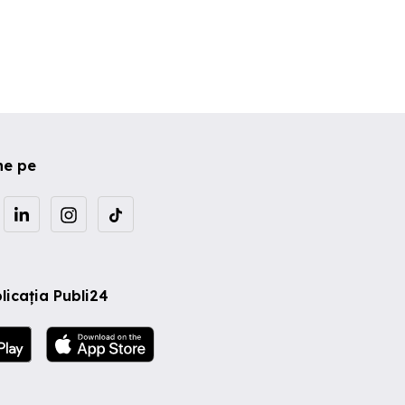
ne pe
licația Publi24