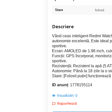
Stare
folosit
Descriere
Vând ceas inteligent Redmi Watch
autonomie excelentă. Este ideal pen
sportive.
Ecran: AMOLED de 1.96 inch, culor
Funcții: GPS încorporat, monitori
sportive.
Rezistență: Rezistent la apă (5 A
Autonomie: Până la 18 zile la o si
Stare: [Folosit puțin] funcționează 
ID anunț
: 1778155114
Vizualizări:
0
Raportează