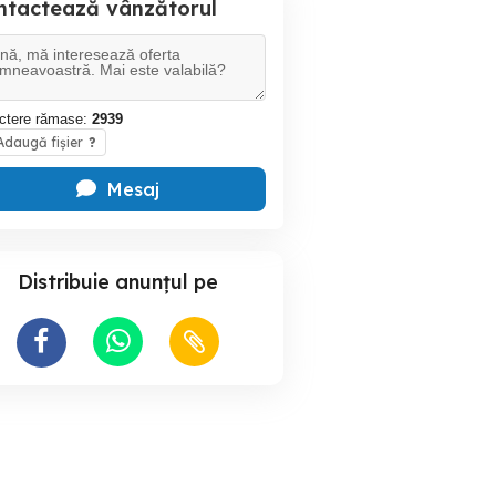
ntactează vânzătorul
ctere rămase:
2939
daugă fișier
?
Mesaj
Distribuie anunțul pe