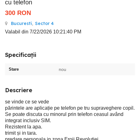
cu telefon
300
RON
Bucuresti
,
Sector 4
Valabil din 7/22/2026 10:21:40 PM
Specificații
Stare
nou
Descriere
se vinde ce se vede
părintele are aplicație pe telefon pe tru supraveghere copil.
Se poate discuta cu minorul prin telefon ceasul având
integrat inclusiv SIM.
Rezistent la apa.
trimit și in tara.
predare personala in zona Eroii Revoluției