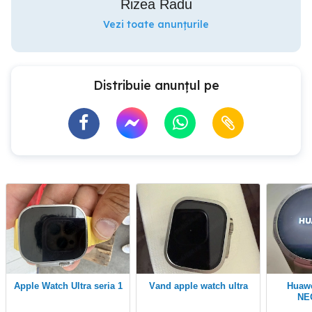
Rizea Radu
Vezi toate anunțurile
Distribuie anunțul pe
Apple Watch Ultra seria 1
Vand apple watch ultra
Huawei watch gt 4 (
NE