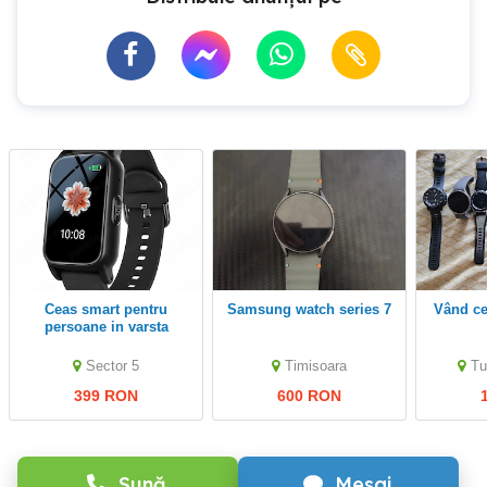
Ceas smart pentru
Samsung watch series 7
Vând c
persoane in varsta
Endora Go VS5
Sector 5
Timisoara
Tu
399 RON
600 RON
Sună
Mesaj