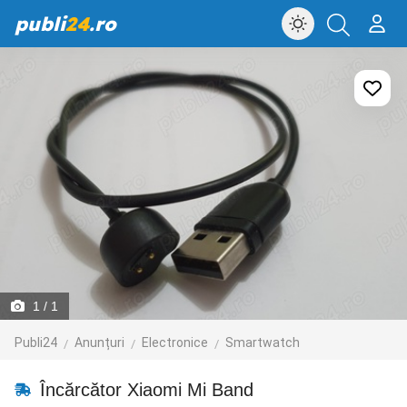
publi
24
.ro
1
/ 1
Publi24
Anunțuri
Electronice
Smartwatch
Încărcător Xiaomi Mi Band