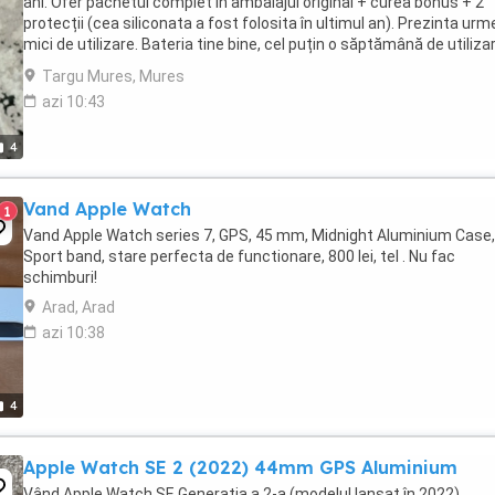
ani. Ofer pachetul complet în ambalajul original + curea bonus + 2
protecții (cea siliconata a fost folosita în ultimul an). Prezinta urm
mici de utilizare. Bateria tine bine, cel puțin o săptămână de utiliza
normală. Se încarcă ...
Targu Mures, Mures
azi 10:43
4
Vand Apple Watch
1
Vand Apple Watch series 7, GPS, 45 mm, Midnight Aluminium Case,
Sport band, stare perfecta de functionare, 800 lei, tel . Nu fac
schimburi!
Arad, Arad
azi 10:38
4
Apple Watch SE 2 (2022) 44mm GPS Aluminium
Vând Apple Watch SE Generația a 2-a (modelul lansat în 2022),