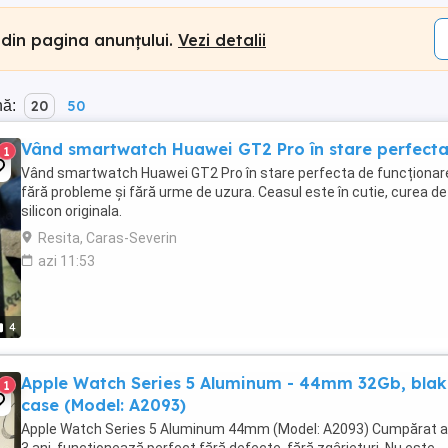
 din pagina anunțului.
Vezi detalii
nă:
20
50
Vând smartwatch Huawei GT2 Pro în stare perfect
1
Vând smartwatch Huawei GT2 Pro în stare perfecta de funcționar
fără probleme și fără urme de uzura. Ceasul este în cutie, curea de
silicon originala.
Resita, Caras-Severin
azi 11:53
4
Apple Watch Series 5 Aluminum - 44mm 32Gb, blak
1
case (Model: A2093)
Apple Watch Series 5 Aluminum 44mm (Model: A2093) Cumpărat