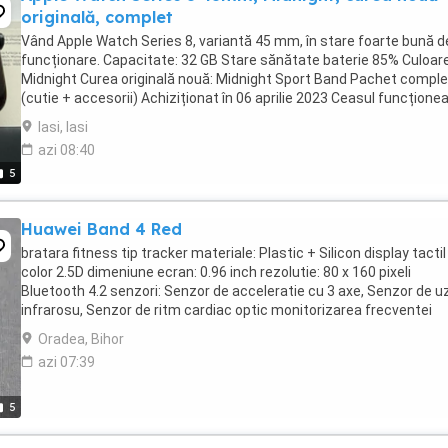
originală, complet
Vând Apple Watch Series 8, variantă 45 mm, în stare foarte bună d
funcționare. Capacitate: 32 GB Stare sănătate baterie 85% Culoare
Midnight Curea originală nouă: Midnight Sport Band Pachet comple
(cutie + accesorii) Achiziționat în 06 aprilie 2023 Ceasul funcțione
impecabil. ...
Iasi, Iasi
azi 08:40
5
Huawei Band 4 Red
bratara fitness tip tracker materiale: Plastic + Silicon display tactil
color 2.5D dimeniune ecran: 0.96 inch rezolutie: 80 x 160 pixeli
Bluetooth 4.2 senzori: Senzor de acceleratie cu 3 axe, Senzor de u
infrarosu, Senzor de ritm cardiac optic monitorizarea frecventei
cardiace si avertismente monitorizarea ...
Oradea, Bihor
azi 07:39
5