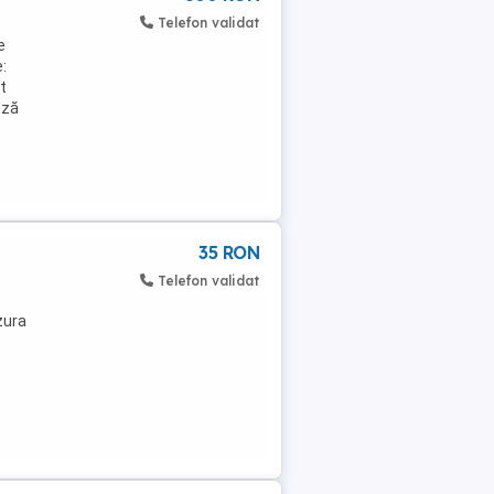
Telefon validat
e
:
t
ază
35 RON
Telefon validat
zura