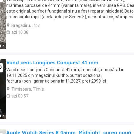
mărimea carcasei de 44mm (varianta mare), în versiunea GPS. Cea
este original, perfect funcțional și nu a fost reparat niciodată.Dato
procesorului rapid (același de pe Series 8), ceasul se mișcă impeca
fără niciun fel de lag. Spatele ...
Bragadiru, Ilfov
azi 10:08
4
Vand ceas Longines Conquest 41 mm
Vand ceas Longines Conquest 41 mm, impecabil, cumpărat in
19.11.2025 din magazinul Kultho, purtat ocazional,
factura+bon+garantie pana in 11.2027, pret 2999 lei
Timisoara, Timis
azi 09:57
4
Apple Watch Series 8 45mm, Midnight, curea nouă