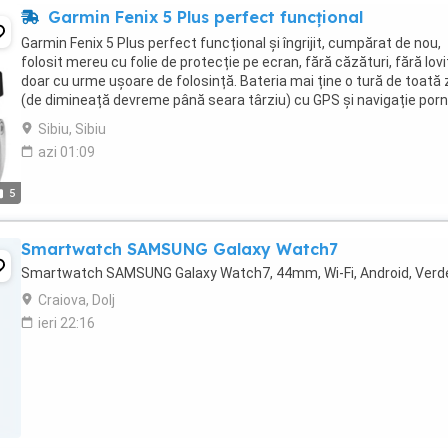
Garmin Fenix 5 Plus perfect funcțional
Garmin Fenix 5 Plus perfect funcțional și îngrijit, cumpărat de nou,
folosit mereu cu folie de protecție pe ecran, fără căzături, fără lovit
doar cu urme ușoare de folosință. Bateria mai ține o tură de toată 
(de dimineață devreme până seara târziu) cu GPS și navigație porn
Altfel bineînțeles ...
Sibiu, Sibiu
azi 01:09
5
Smartwatch SAMSUNG Galaxy Watch7
Smartwatch SAMSUNG Galaxy Watch7, 44mm, Wi-Fi, Android, Verd
Craiova, Dolj
ieri 22:16