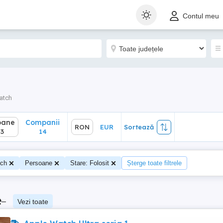
ane
Companii
RON
EUR
Sortează
Contul meu
14
atch
oane
Companii
RON
EUR
Sortează
3
14
tch
Persoane
Stare: Folosit
Șterge toate filtrele
e
–
Vezi toate