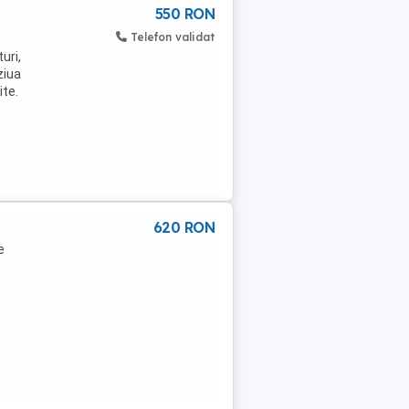
550 RON
Telefon validat
uri,
ziua
ite.
620 RON
e