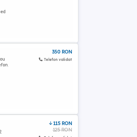
ced
350 RON
dou
Telefon validat
efon.
115 RON
125 RON
2