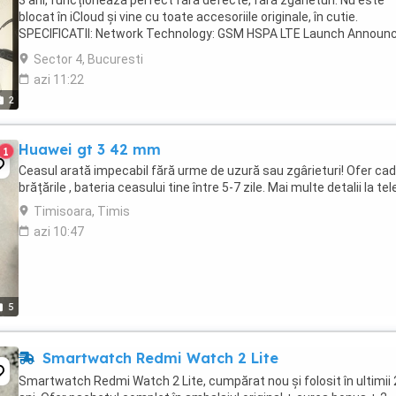
3 ani, funcționează perfect fără defecte, fără zgârieturi. Nu este
blocat în iCloud și vine cu toate accesoriile originale, în cutie.
SPECIFICATII: Network Technology: GSM HSPA LTE Launch Announ
2019, September Status Available. ...
Sector 4, Bucuresti
azi 11:22
2
Huawei gt 3 42 mm
1
Ceasul arată impecabil fără urme de uzură sau zgârieturi! Ofer ca
brățările , bateria ceasului tine între 5-7 zile. Mai multe detalii la tel
Timisoara, Timis
azi 10:47
5
Smartwatch Redmi Watch 2 Lite
Smartwatch Redmi Watch 2 Lite, cumpărat nou și folosit în ultimii 