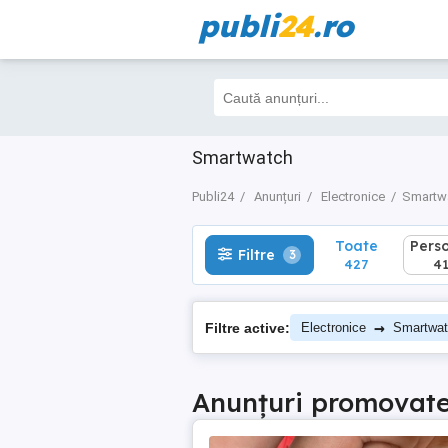
publi
24
.ro
Toate
Perso
Filtre
3
427
413
Smartwatch
Publi24
Anunțuri
Electronice
Smartw
Toate
Pers
Filtre
3
427
41
→
Filtre active:
Electronice
Smartwa
Anunțuri promovat