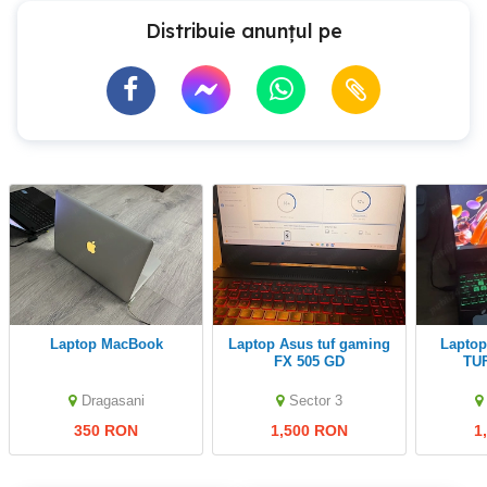
Distribuie anunțul pe
laptop MacBook
Laptop Asus tuf gaming
Laptop gaming ASUS
FX 505 GD
TUF
Dragasani
Sector 3
350 RON
1,500 RON
1