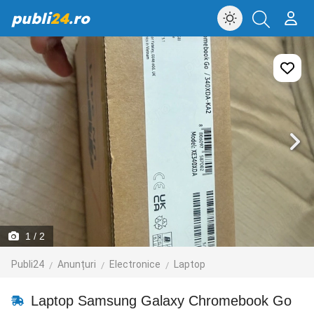
publi
24
.ro
1
/ 2
Publi24
Anunțuri
Electronice
Laptop
Laptop Samsung Galaxy Chromebook Go