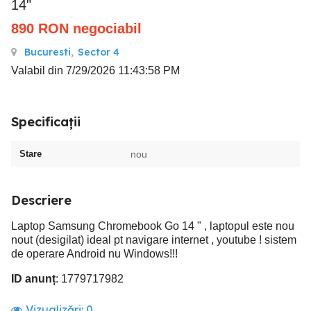
14"
890
RON
negociabil
Bucuresti
,
Sector 4
Valabil din 7/29/2026 11:43:58 PM
Specificații
Stare
nou
Descriere
Laptop Samsung Chromebook Go 14 " , laptopul este nou
nout (desigilat) ideal pt navigare internet , youtube ! sistem
de operare Android nu Windows!!!
ID anunț
: 1779717982
Vizualizări:
0