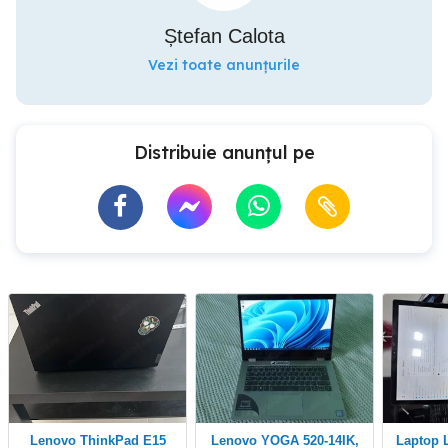
Ștefan Calota
Vezi toate anunțurile
Distribuie anunțul pe
Lenovo ThinkPad E15
Lenovo YOGA 520-14IK,
Laptop Lenovo i5 250GB