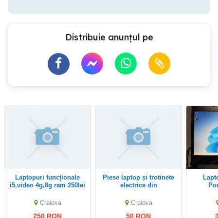
Distribuie anunțul pe
laptopuri funcționale
piese laptop și trotinete
Laptop Dynabook
i5,video 4g,8g ram 250lei
electrice din
Po
i7 vid 4g,16 g ram-400
dezmembrări,sunt câteva
lei,tel
modele,sunați dacă
Craiova
Craiova
căutați ceva
250 RON
50 RON