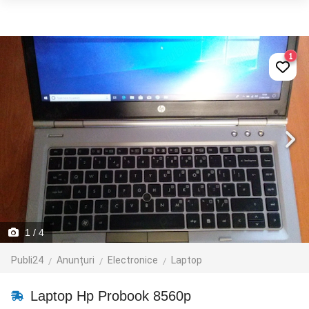
1
1
/ 4
Publi24
Anunțuri
Electronice
Laptop
Laptop Hp Probook 8560p