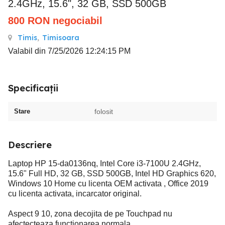
2.4GHz, 15.6", 32 GB, SSD 500GB
800
RON
negociabil
Timis
,
Timisoara
Valabil din 7/25/2026 12:24:15 PM
Specificații
Stare
folosit
Descriere
Laptop HP 15-da0136nq, Intel Core i3-7100U 2.4GHz,
15.6" Full HD, 32 GB, SSD 500GB, Intel HD Graphics 620,
Windows 10 Home cu licenta OEM activata , Office 2019
cu licenta activata, incarcator original.
Aspect 9 10, zona decojita de pe Touchpad nu
afectecteaza functionarea normala.