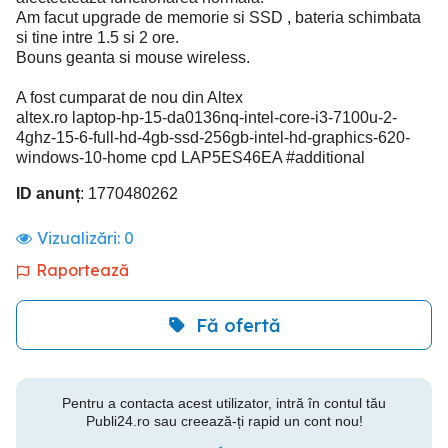
Am facut upgrade de memorie si SSD , bateria schimbata
si tine intre 1.5 si 2 ore.
Bouns geanta si mouse wireless.
A fost cumparat de nou din Altex
altex.ro laptop-hp-15-da0136nq-intel-core-i3-7100u-2-
4ghz-15-6-full-hd-4gb-ssd-256gb-intel-hd-graphics-620-
windows-10-home cpd LAP5ES46EA #additional
ID anunț
: 1770480262
Vizualizări:
0
Raportează
Fă ofertă
Pentru a contacta acest utilizator, intră în contul tău
Publi24.ro sau creează-ți rapid un cont nou!