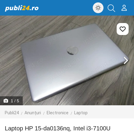
publi
24
.ro
1
/ 5
Publi24
Anunțuri
Electronice
Laptop
Laptop HP 15-da0136nq, Intel i3-7100U