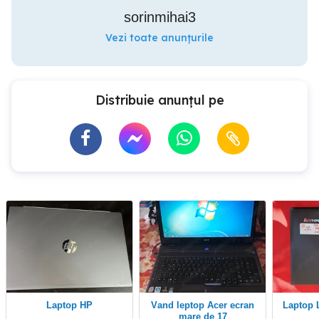
sorinmihai3
Vezi toate anunțurile
Distribuie anunțul pe
Laptop HP
Vand leptop Acer ecran
Laptop
mare de 17