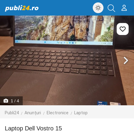
publi
24
.ro
1
/ 4
Publi24
Anunțuri
Electronice
Laptop
Laptop Dell Vostro 15