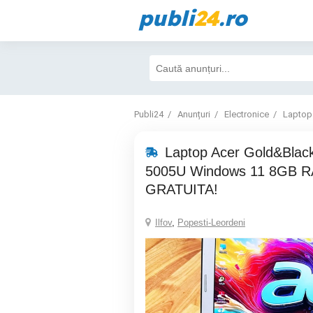
publi
24
.ro
Publi24
Anunțuri
Electronice
Laptop
Laptop Acer Gold&Black 
5005U Windows 11 8GB R
GRATUITA!
Ilfov
,
Popesti-Leordeni