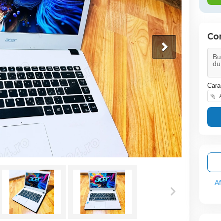
Co
Cara
A
A