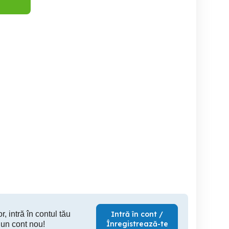
Laptop HP .
Laptop MacBook Air Apple
son
2015
Resita
Sector 6
C
300 RON
700 RON
40
r, intră în contul tău
Intră în cont /
Înregistrează-te
 un cont nou!