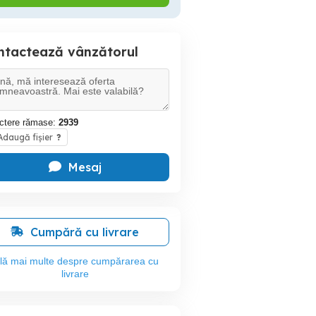
ntactează vânzătorul
ctere rămase:
2939
daugă fișier
?
Mesaj
Cumpără cu livrare
flă mai multe despre cumpărarea cu
livrare