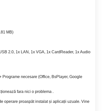
4181 MB)
 USB 2.0, 1x LAN, 1x VGA, 1x CardReader, 1x Audio
Programe necesare (Office, BsPlayer, Google
ncționează fara nici o problema .
 de operare proaspăt instalat și aplicații uzuale. Vine