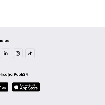
ne pe
licația Publi24