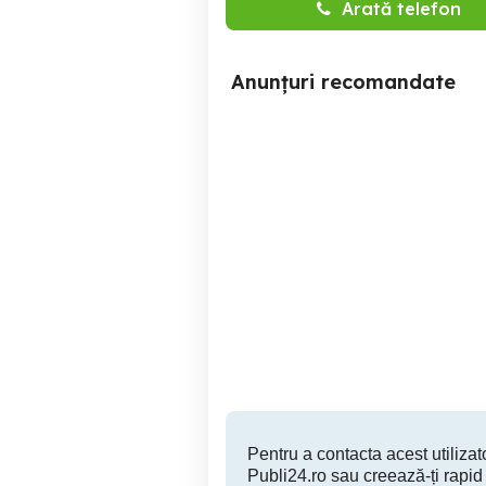
Arată telefon
Anunțuri recomandate
Laptop Lenovo IdeaPad
AMD Ryzen 3, Video
dedicat, Full HD,
UltraSlim, SSD, Gaming,
Popesti-Leordeni
Livrare GRATUITA
699 RON
Pentru a contacta acest utilizato
Publi24.ro sau creează-ți rapid