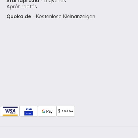
Startapro.hu
- Ingyenes
Apróhirdetés
Quoka.de
- Kostenlose Kleinanzeigen