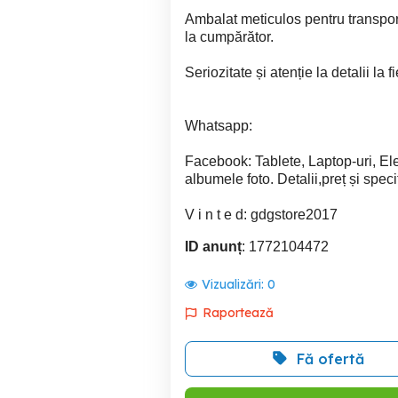
Ambalat meticulos pentru transport
la cumpărător.
Seriozitate și atenție la detalii la
Whatsapp:
Facebook: Tablete, Laptop-uri, El
albumele foto. Detalii,preț și spec
V i n t e d: gdgstore2017
ID anunț
: 1772104472
Vizualizări:
0
Raportează
Fă ofertă