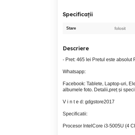
Specificații
Stare
folosit
Descriere
- Pret: 465 lei Pretul este absolut 
Whatsapp:
Facebook: Tablete, Laptop-uri, El
albumele foto. Detalii,preț și spec
V i n t e d: gdgstore2017
Specificatii:
Procesor IntelCore i3-5005U (4 