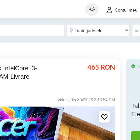
Contul meu
465
RON
T
IntelCore i3-
AM Livrare
Valabil din 8/4/2026 3:13:54 PM
Tab
El