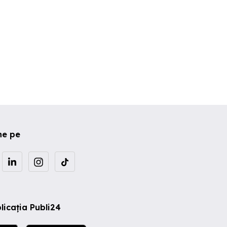
ne pe
licația Publi24