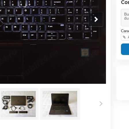
Co
Cara
A