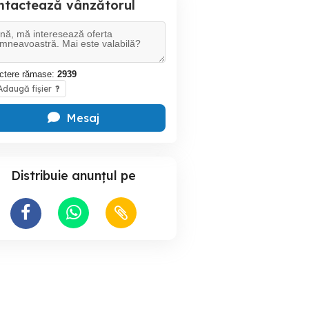
ntactează vânzătorul
ctere rămase:
2939
daugă fișier
?
Mesaj
Distribuie anunțul pe