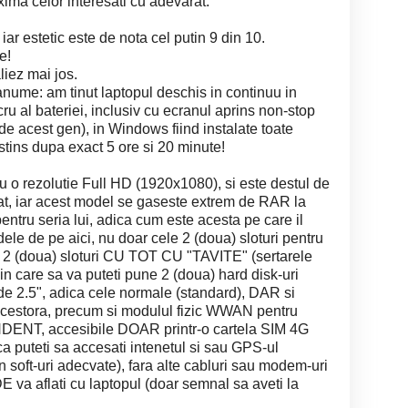
ima celor interesati cu adevarat.
iar estetic este de nota cel putin 9 din 10.
e!
liez mai jos.
 anume: am tinut laptopul deschis in continuu in
u al bateriei, inclusiv cu ecranul aprins non-stop
. de acest gen), in Windows fiind instalate toate
 stins dupa exact 5 ore si 20 minute!
u o rezolutie Full HD (1920x1080), si este destul de
rat, iar acest model se gaseste extrem de RAR la
entru seria lui, adica cum este acesta pe care il
dele de pe aici, nu doar cele 2 (doua) sloturi pentru
i 2 (doua) sloturi CU TOT CU "TAVITE" (sertarele
) in care sa va puteti pune 2 (doua) hard disk-uri
e 2.5", adica cele normale (standard), DAR si
acestora, precum si modulul fizic WWAN pentru
ENT, accesibile DOAR printr-o cartela SIM 4G
ca puteti sa accesati intenetul si sau GPS-ul
 soft-uri adecvate), fara alte cabluri sau modem-uri
 va aflati cu laptopul (doar semnal sa aveti la