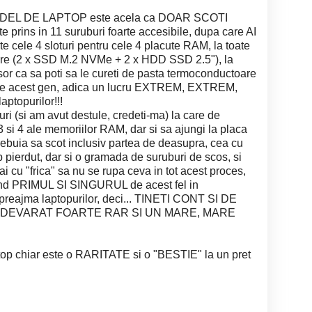
EL DE LAPTOP este acela ca DOAR SCOTI
ins in 11 suruburi foarte accesibile, dupa care AI
ele 4 sloturi pentru cele 4 placute RAM, la toate
tocare (2 x SSD M.2 NVMe + 2 x HDD SSD 2.5"), la
or ca sa poti sa le cureti de pasta termoconductoare
. de acest gen, adica un lucru EXTREM, EXTREM,
topurilor!!!
uri (si am avut destule, credeti-ma) la care de
3 si 4 ale memoriilor RAM, dar si sa ajungi la placa
trebuia sa scot inclusiv partea de deasupra, cea cu
 pierdut, dar si o gramada de suruburi de scos, si
ai cu "frica" sa nu se rupa ceva in tot acest proces,
ind PRIMUL SI SINGURUL de acest fel in
n preajma laptopurilor, deci... TINETI CONT SI DE
 ADEVARAT FOARTE RAR SI UN MARE, MARE
ptop chiar este o RARITATE si o "BESTIE" la un pret