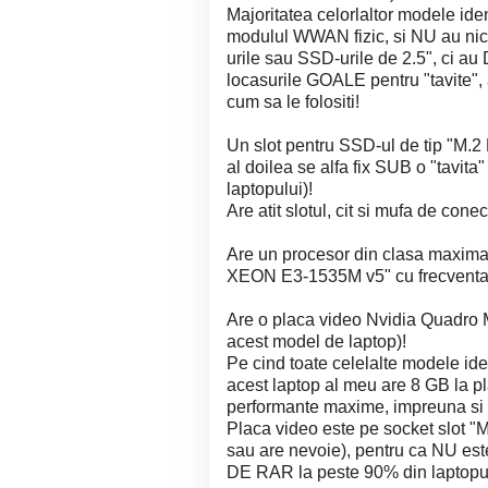
Majoritatea celorlaltor modele id
modulul WWAN fizic, si NU au nic
urile sau SSD-urile de 2.5", ci
locasurile GOALE pentru "tavite", 
cum sa le folositi!
Un slot pentru SSD-ul de tip "M.2 
al doilea se alfa fix SUB o "tavit
laptopului)!
Are atit slotul, cit si mufa de con
Are un procesor din clasa maxima
XEON E3-1535M v5" cu frecventa
Are o placa video Nvidia Quadr
acest model de laptop)!
Pe cind toate celelalte modele id
acest laptop al meu are 8 GB la 
performante maxime, impreuna si 
Placa video este pe socket slot
sau are nevoie), pentru ca NU e
DE RAR la peste 90% din laptopuri