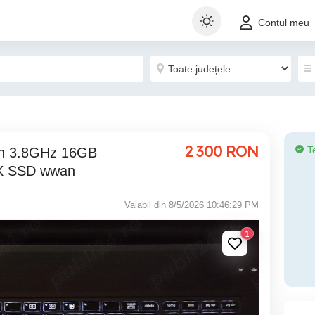
Contul meu
2 300
RON
T
X SSD wwan
Valabil din 8/5/2026 10:46:29 PM
1