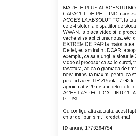
MARELE PLUS AL ACESTUI MOD
CAPACUL DE PE FUND, care este pr
ACCES LA ABSOLUT TOT: la toate c
cele 4 sloturi ale spatiilor de s
WWAN, la placa video si la proces
veche si sa aplici una noua, etc
EXTREM DE RAR la majoritatea lap
De fel, eu am intilnit DOAR laptop
exemplu, ca sa ajungi la sloturile 
video si procesor ca sa le cureti, 
tastatura, adica o gramada de timp
nervi intinsi la maxim, pentru ca st
pe cind acest HP ZBook 17 G3 fi
aproximativ 20 de ani petrecuti i
ACEST ASPECT, CA FIIND CU
PLUS!
Cu configuratia actuala, acest la
chiar de "bun simt", credeti-ma!
ID anunț
: 1776284754