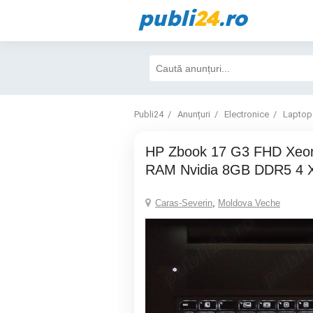
publi
24
.ro
Publi24
Anunțuri
Electronice
Laptop
HP Zbook 17 G3 FHD Xeon 3.8GHz 16GB
RAM Nvidia 8GB DDR5 4 
Caras-Severin
,
Moldova Veche