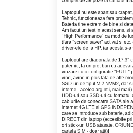
complet de 39 poze la calitate max
Laptopul nu este spart sau crapat, 
Tehnic, functioneaza fara problem
Bateria tine extrem de bine si deta
Am facut un test in acest sens, si
"High Performance" ca mod de lucr
(fara "screen saver" activat si etc
driver-ele de la HP, iar acesta s-a
Laptopul are diagonala de 17.3" c
puternic, la un pret bun cu adeva
vinzare cu o configuratie "FULL" p
vind, avind in plus fata de alte mo
SSD-uri de tipul M.2 NVM2, dar s
interne - acelea argintii, mai mari
HDD-uri sau SSD-uri cu formatul d
cablurile de conecatre SATA ale 
internet 4G LTE si GPS INDEPEND
care se introduce sub baterie, adi
DIRECT din laptop (accesibile prin
ori stick-uri USB atasate, ORIUNDE
cartela SIM - doar atit)!