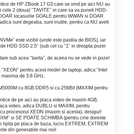
entice de HP ZBook 17 G3 care se vind pe aici NU au
i cele 2 (doua) "TAVITE" in care sa va puneti HDD-
 au DOAR locasurile GOALE pentru WWAN si DOAR
adica sunt degeaba, sunt inutile, pentru ca NU aveti
NVMe" este vizibil (unde este pastila de BIOS), iar
a" de HDD SSD 2.5" (sub cel cu "1" in dreapta pozei
ectare sub acea "tavita", de aceea nu se vede in poze!
 "XEON" pentru acest model de laptop, adica "Intel
 maxima de 3.8 GHz.
o M5000M cu 8GB DDR5 si cu 256Bit (MAXIM pentru
entice de pe aici au placa video de maxim 4GB,
placa video, adica DUBLU si MAXIM, pentru
cu procesorul XEON (maxim si acesta), desigur!
 "MXM" si SE POATE SCHIMBA (pentru cine doreste
ste lipita pe placa de baza, lucru EXTREM, EXTREM
le din generatiile mai noi!