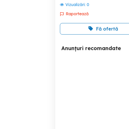
Vizualizări:
0
Raportează
Fă ofertă
Anunțuri recomandate
SSD 128gb Samsung M2
ASUS ROG Zephyrus G14
Ryzen
1650 SSD 1
Galati
120 RON