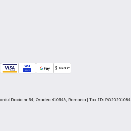
levardul Dacia nr 34, Oradea 410346, Romania | Tax ID: RO20201084