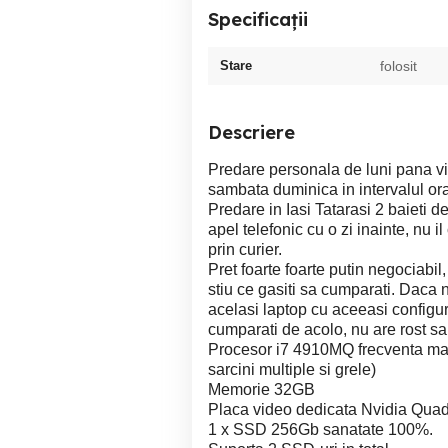
Specificații
Stare
folosit
Descriere
Predare personala de luni pana vin
sambata duminica in intervalul ora
Predare in Iasi Tatarasi 2 baieti d
apel telefonic cu o zi inainte, nu i
prin curier.
Pret foarte foarte putin negociabil
stiu ce gasiti sa cumparati. Daca n
acelasi laptop cu aceeasi configura
cumparati de acolo, nu are rost sa
Procesor i7 4910MQ frecventa ma
sarcini multiple si grele)
Memorie 32GB
Placa video dedicata Nvidia Qua
1 x SSD 256Gb sanatate 100%.