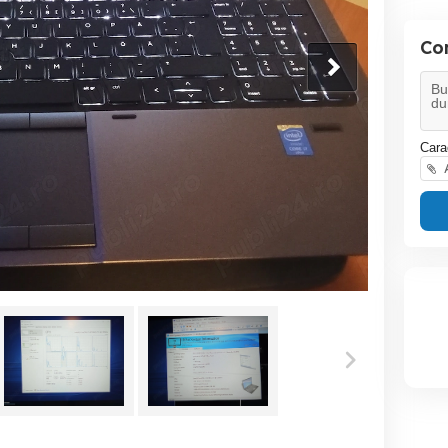
Co
Cara
A