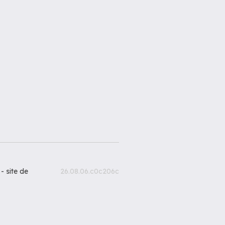
 -
site de
26.08.06.c0c206c