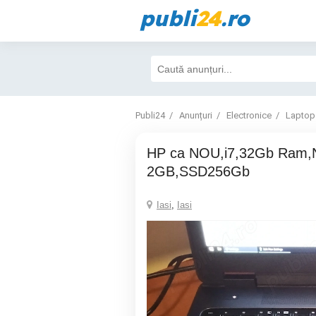
publi
24
.ro
Publi24
Anunțuri
Electronice
Laptop
HP ca NOU,i7,32Gb Ram,Nvidia Quadro
2GB,SSD256Gb
Iasi
,
Iasi