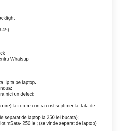
acklight
J-45)
ack
pentru Whatsup
 lipita pe laptop.
 noua;
ra nici un defect;
uire) la cerere contra cost suplimentar fata de
de separat de laptop la 250 lei bucata);
t mSata- 250 lei; (se vinde separat de laptop)