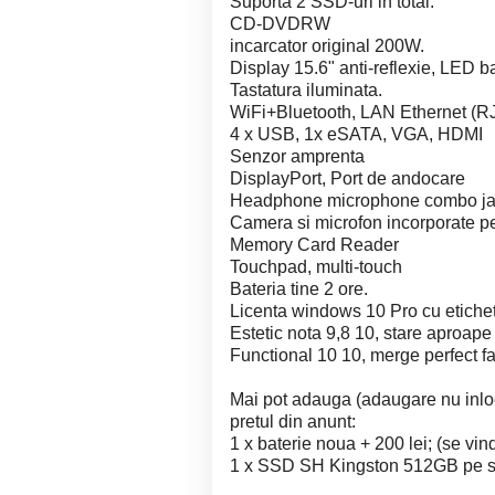
Suporta 2 SSD-uri in total.
CD-DVDRW
incarcator original 200W.
Display 15.6" anti-reflexie, LED b
Tastatura iluminata.
WiFi+Bluetooth, LAN Ethernet (R
4 x USB, 1x eSATA, VGA, HDMI
Senzor amprenta
DisplayPort, Port de andocare
Headphone microphone combo j
Camera si microfon incorporate 
Memory Card Reader
Touchpad, multi-touch
Bateria tine 2 ore.
Licenta windows 10 Pro cu eticheta
Estetic nota 9,8 10, stare aproape
Functional 10 10, merge perfect fa
Mai pot adauga (adaugare nu inloc
pretul din anunt:
1 x baterie noua + 200 lei; (se vin
1 x SSD SH Kingston 512GB pe slo