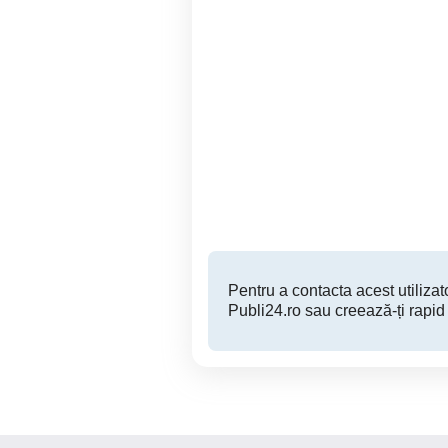
Dell i7, 32GbRam, Video
Intel
profesional dedicat 2Gb, 3
P
SSDuri, 2 Baterii noi
Iasi
1,500 RON
Pentru a contacta acest utilizato
Publi24.ro sau creează-ți rapid