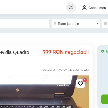
Contul meu
999
RON
negociabil
T
Valabil din 7/23/2026 9:44:39 AM
1