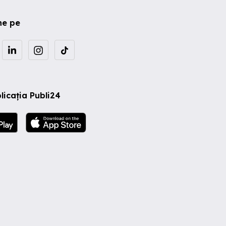
ne pe
licația Publi24