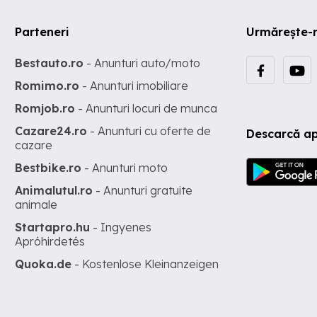
Parteneri
Urmărește-
Bestauto.ro
- Anunturi auto/moto
Romimo.ro
- Anunturi imobiliare
Romjob.ro
- Anunturi locuri de munca
Cazare24.ro
- Anunturi cu oferte de
Descarcă ap
cazare
Bestbike.ro
- Anunturi moto
Animalutul.ro
- Anunturi gratuite
animale
Startapro.hu
- Ingyenes
Apróhirdetés
Quoka.de
- Kostenlose Kleinanzeigen