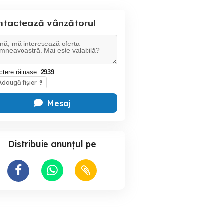
ntactează vânzătorul
ctere rămase:
2939
daugă fișier
?
Mesaj
Distribuie anunțul pe