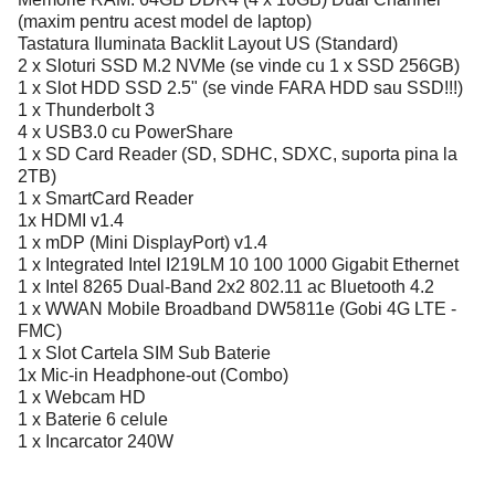
(maxim pentru acest model de laptop)
Tastatura Iluminata Backlit Layout US (Standard)
2 x Sloturi SSD M.2 NVMe (se vinde cu 1 x SSD 256GB)
1 x Slot HDD SSD 2.5" (se vinde FARA HDD sau SSD!!!)
1 x Thunderbolt 3
4 x USB3.0 cu PowerShare
1 x SD Card Reader (SD, SDHC, SDXC, suporta pina la
2TB)
1 x SmartCard Reader
1x HDMI v1.4
1 x mDP (Mini DisplayPort) v1.4
1 x Integrated Intel I219LM 10 100 1000 Gigabit Ethernet
1 x Intel 8265 Dual-Band 2x2 802.11 ac Bluetooth 4.2
1 x WWAN Mobile Broadband DW5811e (Gobi 4G LTE -
FMC)
1 x Slot Cartela SIM Sub Baterie
1x Mic-in Headphone-out (Combo)
1 x Webcam HD
1 x Baterie 6 celule
1 x Incarcator 240W