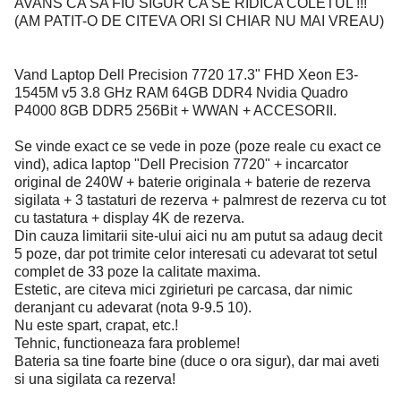
AVANS CA SA FIU SIGUR CA SE RIDICA COLETUL !!!
(AM PATIT-O DE CITEVA ORI SI CHIAR NU MAI VREAU)
Vand Laptop Dell Precision 7720 17.3" FHD Xeon E3-
1545M v5 3.8 GHz RAM 64GB DDR4 Nvidia Quadro
P4000 8GB DDR5 256Bit + WWAN + ACCESORII.
Se vinde exact ce se vede in poze (poze reale cu exact ce
vind), adica laptop "Dell Precision 7720" + incarcator
original de 240W + baterie originala + baterie de rezerva
sigilata + 3 tastaturi de rezerva + palmrest de rezerva cu tot
cu tastatura + display 4K de rezerva.
Din cauza limitarii site-ului aici nu am putut sa adaug decit
5 poze, dar pot trimite celor interesati cu adevarat tot setul
complet de 33 poze la calitate maxima.
Estetic, are citeva mici zgirieturi pe carcasa, dar nimic
deranjant cu adevarat (nota 9-9.5 10).
Nu este spart, crapat, etc.!
Tehnic, functioneaza fara probleme!
Bateria sa tine foarte bine (duce o ora sigur), dar mai aveti
si una sigilata ca rezerva!