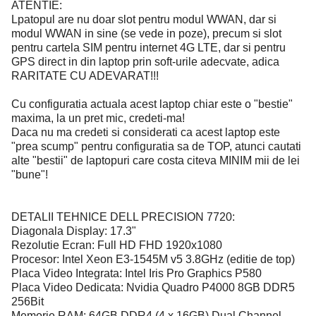
ATENTIE:
Lpatopul are nu doar slot pentru modul WWAN, dar si
modul WWAN in sine (se vede in poze), precum si slot
pentru cartela SIM pentru internet 4G LTE, dar si pentru
GPS direct in din laptop prin soft-urile adecvate, adica
RARITATE CU ADEVARAT!!!
Cu configuratia actuala acest laptop chiar este o "bestie"
maxima, la un pret mic, credeti-ma!
Daca nu ma credeti si considerati ca acest laptop este
"prea scump" pentru configuratia sa de TOP, atunci cautati
alte "bestii" de laptopuri care costa citeva MINIM mii de lei
"bune"!
DETALII TEHNICE DELL PRECISION 7720:
Diagonala Display: 17.3"
Rezolutie Ecran: Full HD FHD 1920x1080
Procesor: Intel Xeon E3-1545M v5 3.8GHz (editie de top)
Placa Video Integrata: Intel Iris Pro Graphics P580
Placa Video Dedicata: Nvidia Quadro P4000 8GB DDR5
256Bit
Memorie RAM: 64GB DDR4 (4 x 16GB) Dual Channel