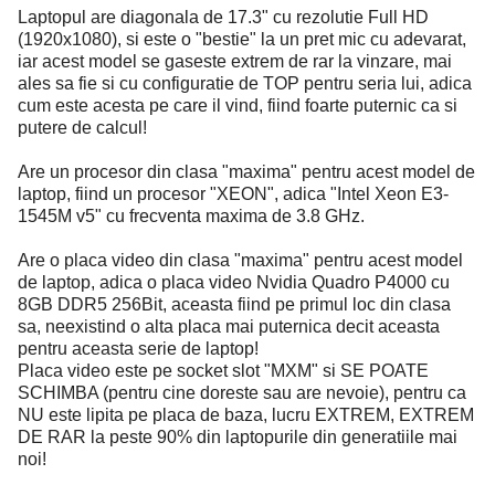
Laptopul are diagonala de 17.3" cu rezolutie Full HD
(1920x1080), si este o "bestie" la un pret mic cu adevarat,
iar acest model se gaseste extrem de rar la vinzare, mai
ales sa fie si cu configuratie de TOP pentru seria lui, adica
cum este acesta pe care il vind, fiind foarte puternic ca si
putere de calcul!
Are un procesor din clasa "maxima" pentru acest model de
laptop, fiind un procesor "XEON", adica "Intel Xeon E3-
1545M v5" cu frecventa maxima de 3.8 GHz.
Are o placa video din clasa "maxima" pentru acest model
de laptop, adica o placa video Nvidia Quadro P4000 cu
8GB DDR5 256Bit, aceasta fiind pe primul loc din clasa
sa, neexistind o alta placa mai puternica decit aceasta
pentru aceasta serie de laptop!
Placa video este pe socket slot "MXM" si SE POATE
SCHIMBA (pentru cine doreste sau are nevoie), pentru ca
NU este lipita pe placa de baza, lucru EXTREM, EXTREM
DE RAR la peste 90% din laptopurile din generatiile mai
noi!