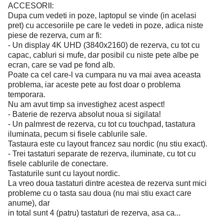
ACCESORII:
Dupa cum vedeti in poze, laptopul se vinde (in acelasi
pret) cu accesoriile pe care le vedeti in poze, adica niste
piese de rezerva, cum ar fi:
- Un display 4K UHD (3840x2160) de rezerva, cu tot cu
capac, cabluri si mufe, dar posibil cu niste pete albe pe
ecran, care se vad pe fond alb.
Poate ca cel care-l va cumpara nu va mai avea aceasta
problema, iar aceste pete au fost doar o problema
temporara.
Nu am avut timp sa investighez acest aspect!
- Baterie de rezerva absolut noua si sigilata!
- Un palmrest de rezerva, cu tot cu touchpad, tastatura
iluminata, pecum si fisele cablurile sale.
Tastaura este cu layout francez sau nordic (nu stiu exact).
- Trei tastaturi separate de rezerva, iluminate, cu tot cu
fisele cablurile de conectare.
Tastaturile sunt cu layout nordic.
La vreo doua tastaturi dintre acestea de rezerva sunt mici
probleme cu o tasta sau doua (nu mai stiu exact care
anume), dar
in total sunt 4 (patru) tastaturi de rezerva, asa ca...