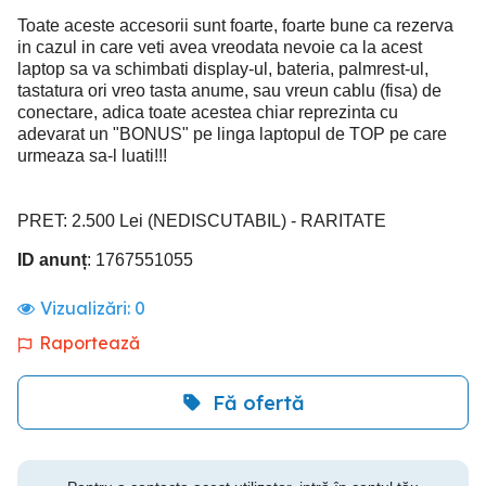
Toate aceste accesorii sunt foarte, foarte bune ca rezerva
in cazul in care veti avea vreodata nevoie ca la acest
laptop sa va schimbati display-ul, bateria, palmrest-ul,
tastatura ori vreo tasta anume, sau vreun cablu (fisa) de
conectare, adica toate acestea chiar reprezinta cu
adevarat un "BONUS" pe linga laptopul de TOP pe care
urmeaza sa-l luati!!!
PRET: 2.500 Lei (NEDISCUTABIL) - RARITATE
ID anunț
: 1767551055
Vizualizări:
0
Raportează
Fă ofertă