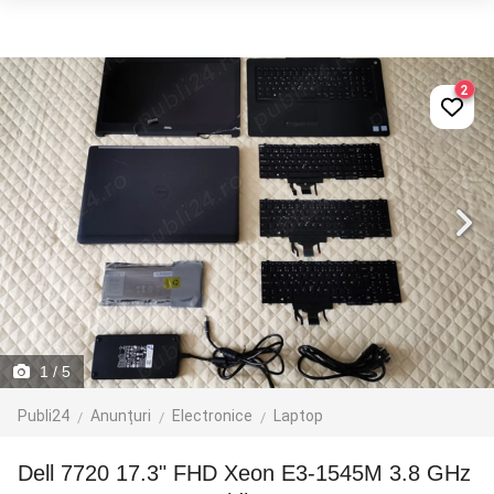
2
1
/ 5
Publi24
Anunțuri
Electronice
Laptop
Dell 7720 17.3" FHD Xeon E3-1545M 3.8 GHz