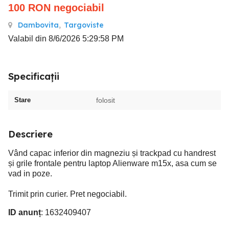
100
RON
negociabil
Dambovita
,
Targoviste
Valabil din 8/6/2026 5:29:58 PM
Specificații
Stare
folosit
Descriere
Vând capac inferior din magneziu și trackpad cu handrest
și grile frontale pentru laptop Alienware m15x, asa cum se
vad in poze.
Trimit prin curier. Pret negociabil.
ID anunț
: 1632409407