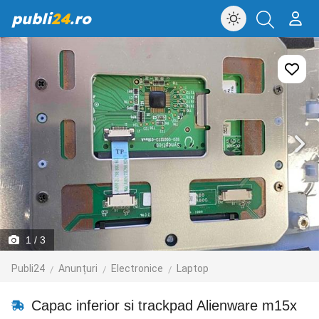
publi
24
.ro
1
/ 3
Publi24
Anunțuri
Electronice
Laptop
Capac inferior si trackpad Alienware m15x