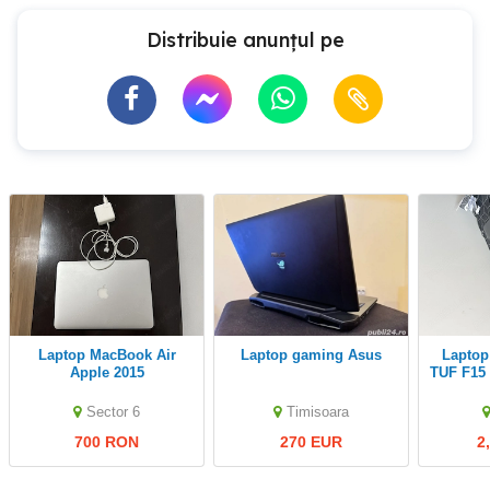
Distribuie anunțul pe
Laptop MacBook Air
Laptop gaming Asus
Laptop Gaming ASUS
Apple 2015
TUF F15
Intel Co
la 4.5GH
Sector 6
Timisoara
700 RON
270 EUR
2