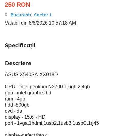
250
RON
Bucuresti
,
Sector 1
Valabil din 8/8/2026 10:57:18 AM
Specificații
Descriere
ASUS X540SA-XX018D
CPU - intel pentium N3700-1.6gh 2.4gh
gpu - intel graphcs hd
ram - 4gb
hdd -500gb
dvd - da
display - 15,6"- HD
port - 1vga,1hdmi,1usb2,1usb3,1usbC,1rj45
display-defect foto 4