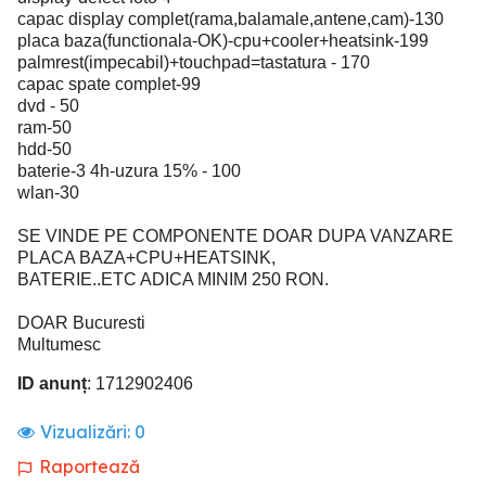
capac display complet(rama,balamale,antene,cam)-130
placa baza(functionala-OK)-cpu+cooler+heatsink-199
palmrest(impecabil)+touchpad=tastatura - 170
capac spate complet-99
dvd - 50
ram-50
hdd-50
baterie-3 4h-uzura 15% - 100
wlan-30
SE VINDE PE COMPONENTE DOAR DUPA VANZARE
PLACA BAZA+CPU+HEATSINK,
BATERIE..ETC ADICA MINIM 250 RON.
DOAR Bucuresti
Multumesc
ID anunț
: 1712902406
Vizualizări:
0
Raportează