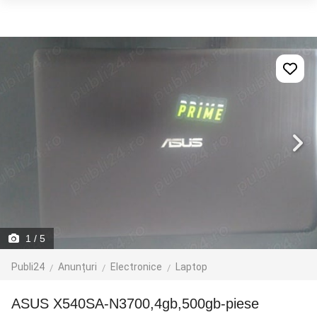
1
/ 5
Publi24
Anunțuri
Electronice
Laptop
ASUS X540SA-N3700,4gb,500gb-piese