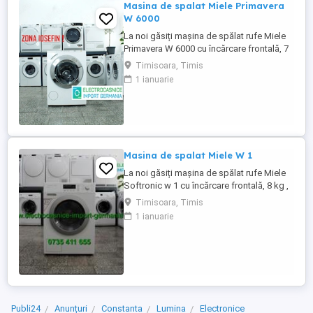
Masina de spalat Miele Primavera
W 6000
La noi găsiți mașina de spălat rufe Miele
Primavera W 6000 cu încărcare frontală, 7
kg , 1400 rpm, aduse din Germania în stare
Timisoara, Timis
perfectă de funcționare. Programe
1 ianuarie
spălare: - Spălare rufe bumbac - Spălare
rufe ușoare - Spălare rufe sintetice -
Spălare rufe lână - Spălare mătase
(manuală) - Program scurt - ...
Masina de spalat Miele W 1
La noi găsiți mașina de spălat rufe Miele
Softronic w 1 cu încărcare frontală, 8 kg ,
1400 rpm, aduse din Germania în stare
Timisoara, Timis
perfectă de funcționare. Programe
1 ianuarie
spălare: - Spălare rufe bumbac - Spălare
rufe ușoare - Spălare rufe sintetice -
Spălare rufe lână - Spălare mătase
(manuală) - Program scurt - ...
Publi24
Anunțuri
Constanta
Lumina
Electronice