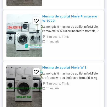
Spălare rufe lână - Spălare mătase
(manuală) - Program scurt - ...
Masina de spalat Miele Primavera
W 6000
La noi găsiți mașina de spălat rufe Miele
Primavera W 6000 cu încărcare frontală, 7
kg , 1400 rpm, aduse din Germania în stare
Timisoara, Timis
perfectă de funcționare. Programe
1 ianuarie
spălare: - Spălare rufe bumbac - Spălare
rufe ușoare - Spălare rufe sintetice -
Spălare rufe lână - Spălare mătase
(manuală) - Program scurt - ...
Masina de spalat Miele W 1
La noi găsiți mașina de spălat rufe Miele
Softronic w 1 cu încărcare frontală, 8 kg ,
1400 rpm, aduse din Germania în stare
Timisoara, Timis
perfectă de funcționare. Programe
1 ianuarie
spălare: - Spălare rufe bumbac - Spălare
rufe ușoare - Spălare rufe sintetice -
Spălare rufe lână - Spălare mătase
(manuală) - Program scurt - ...