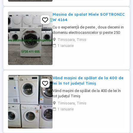
Masina de spalat Miele SOFTRONIC
W 4164
Cu o experiență de peste , doua decenii in
domeniu electrocasnicelor și peste 250
produse pe stoc ! La noi găsiți mașina de
Timisoara, Timis
spălat rufe Miele SOFTRONIC W 4164 cu
1 ianuarie
încărcare frontală, adusa din Germania în
stare perfectă de funcționare. Programe
spălare: - Spălare rufe bumbac - Spălare
rufe ușoare - ...
Vând mașini de spălat de la 400 de
lei în tot județul Timiș
Vând mașini de spălat de la 400 de lei în
tot județul Timiș
Timisoara, Timis
1 ianuarie