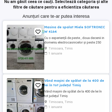
Nu am găsit ceea ce cauți.
Selectează categoria și alte
filtre de căutare pentru a eficientiza căutarea
Anunțuri care te-ar putea interesa
Masina de spalat Miele SOFTRONIC
W 4164
Cu o experiență de peste , doua decenii in
domeniu electrocasnicelor și peste 250
produse pe stoc ! La noi găsiți mașina de
Timisoara, Timis
spălat rufe Miele SOFTRONIC W 4164 cu
1 ianuarie
încărcare frontală, adusa din Germania în
stare perfectă de funcționare. Programe
spălare: - Spălare rufe bumbac - Spălare
rufe ușoare - ...
Vând mașini de spălat de la 400 de
lei în tot județul Timiș
Vând mașini de spălat de la 400 de lei în
tot județul Timiș
Timisoara, Timis
1 ianuarie