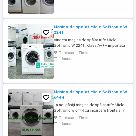
Masina de spalat Miele Softronic W
2241
Vindem mașina de spălat rufe Miele
Softronic W 2241 , clasa A+++ importata
din Germania in stare perfecta de
Timisoara, Timis
functionare. Programe spălare: Fierbere
1 ianuarie
spălare rufe bumbac Spălare bumbac
ecologic Spălare rufe usoare Spălare rufe
fine Program expres 30 minute Spălare
rufe lână Spălare manuală Program ...
Masina de spalat Miele Softronic W
6444
La noi găsiți mașina de spălat rufe Miele
Softronic w 6444 cu încărcare frontală, 7
kg , 1400 rpm, aduse din Germania în stare
Timisoara, Timis
perfectă de funcționare. Programe
1 ianuarie
spălare: - Spălare rufe bumbac - Spălare
rufe ușoare - Spălare rufe sintetice -