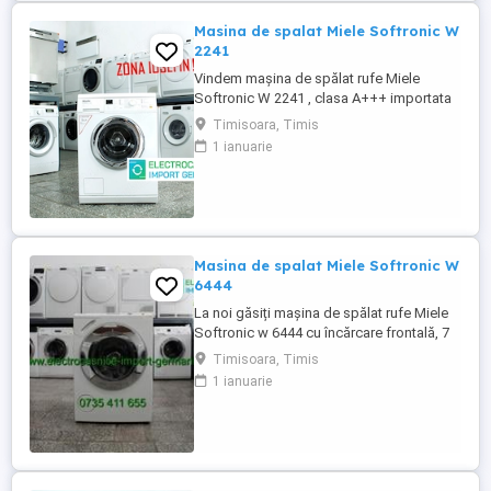
Masina de spalat Miele Softronic W
2241
Vindem mașina de spălat rufe Miele
Softronic W 2241 , clasa A+++ importata
din Germania in stare perfecta de
Timisoara, Timis
functionare. Programe spălare: Fierbere
1 ianuarie
spălare rufe bumbac Spălare bumbac
ecologic Spălare rufe usoare Spălare rufe
fine Program expres 30 minute Spălare
rufe lână Spălare manuală Program ...
Masina de spalat Miele Softronic W
6444
La noi găsiți mașina de spălat rufe Miele
Softronic w 6444 cu încărcare frontală, 7
kg , 1400 rpm, aduse din Germania în stare
Timisoara, Timis
perfectă de funcționare. Programe
1 ianuarie
spălare: - Spălare rufe bumbac - Spălare
rufe ușoare - Spălare rufe sintetice -
Spălare rufe lână - Spălare mătase
(manuală) - Program scurt - ...