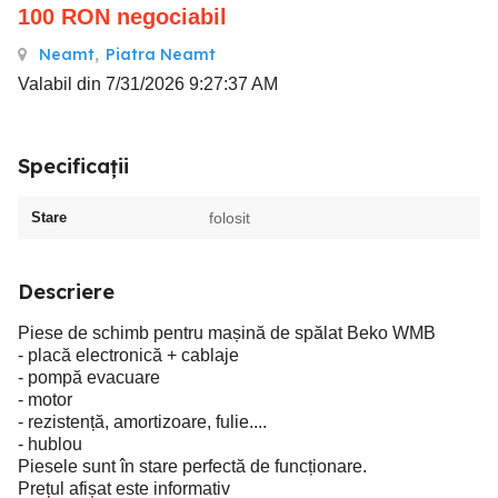
100
RON
negociabil
Neamt
,
Piatra Neamt
Valabil din 7/31/2026 9:27:37 AM
Specificații
Stare
folosit
Descriere
Piese de schimb pentru mașină de spălat Beko WMB
- placă electronică + cablaje
- pompă evacuare
- motor
- rezistență, amortizoare, fulie....
- hublou
Piesele sunt în stare perfectă de funcționare.
Prețul afișat este informativ