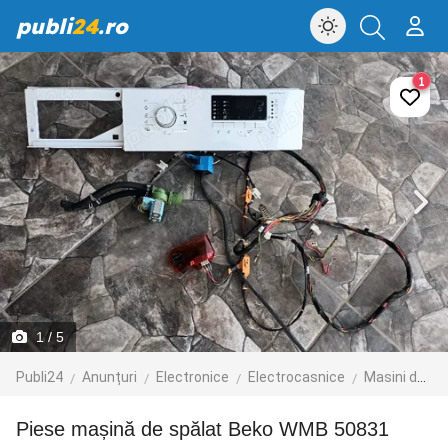
publi
24
.ro
1
1
/ 5
Publi24
Anunțuri
Electronice
Electrocasnice
Masini de spalat
Piese mașină de spălat Beko WMB 50831