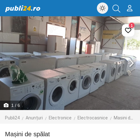
publi
24
.ro
1
1
/ 6
Publi24
Anunțuri
Electronice
Electrocasnice
Masini de spalat
Mașini de spălat