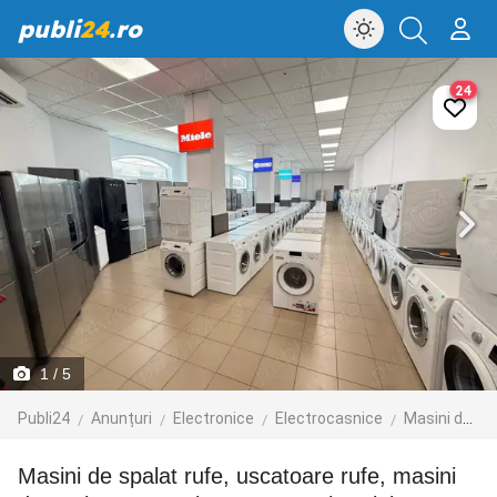
publi
24
.ro
24
1
/ 5
Publi24
Anunțuri
Electronice
Electrocasnice
Masini de spalat
Masini de spalat rufe, uscatoare rufe, masini