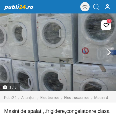
publi
24
.ro
1
1
/ 3
Publi24
Anunțuri
Electronice
Electrocasnice
Masini de spalat
masini de spalat ,.frigidere,congelatoare clasa