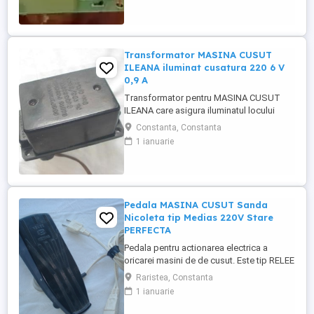
Transformator MASINA CUSUT
ILEANA iluminat cusatura 220 6 V
0,9 A
Transformator pentru MASINA CUSUT
ILEANA care asigura iluminatul locului
unde se coase - cusatura avand tensiune
Constanta, Constanta
220 6 V si 0,9A. Pentru alte detalii puteti
1 ianuarie
lasa mesaj sau numarul dumneavoastra
de telefon !
Pedala MASINA CUSUT Sanda
Nicoleta tip Medias 220V Stare
PERFECTA
Pedala pentru actionarea electrica a
oricarei masini de de cusut. Este tip RELEE
MEDIAS la tensiunea de 220 V. Perfecta
Raristea, Constanta
stare de functionare . Pentru alte detalii
1 ianuarie
puteti lasa mesaj sau numarul
dumneavoastra de telefon !