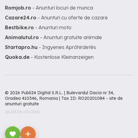
Romjob.ro
- Anunturi locuri de munca
Cazare24.ro
- Anunturi cu oferte de cazare
Bestbike.ro
- Anunturi moto
Animalutul.ro
- Anunturi gratuite animale
Startapro.hu
- Ingyenes Apróhirdetés
Quoka.de
- Kostenlose Kleinanzeigen
© 2026 Publi24 Digital S.R.L. | Bulevardul Dacia nr 34,
Oradea 410346, Romania | Tax ID: RO20201084 -
site de
anunturi gratuite
26.08.06.c0c206c