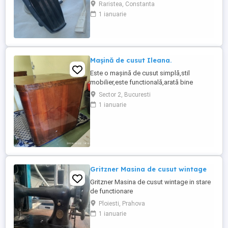
MEDIAS la tensiunea de 220 V. Perfecta
Raristea, Constanta
stare de functionare . Pentru alte detalii
1 ianuarie
puteti lasa mesaj sau numarul
dumneavoastra de telefon !
Mașină de cusut Ileana.
Este o mașină de cusut simplă,stil
mobilier,este functională,arată bine
Sector 2, Bucuresti
1 ianuarie
Gritzner Masina de cusut wintage
Gritzner Masina de cusut wintage in stare
de functionare
Ploiesti, Prahova
1 ianuarie