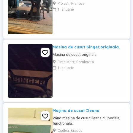
Ploiesti, Prahova
1 ianuarie
Masina de cusut Singer,originala.
Masina de cusut originala.
Finta Mare, Dambovita
1 ianuarie
Mașina de cusut Ileana
Vând mașina de cusut Ileana cu pedala,
funcțională.
Codlea, Brasov