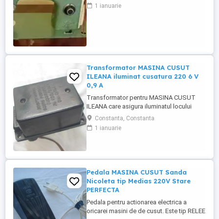
1 ianuarie
Transformator MASINA CUSUT
ILEANA iluminat cusatura 220 6 V
0,9 A
Transformator pentru MASINA CUSUT
ILEANA care asigura iluminatul locului
unde se coase - cusatura avand tensiune
Constanta, Constanta
220 6 V si 0,9A. Pentru alte detalii puteti
1 ianuarie
lasa mesaj sau numarul dumneavoastra
de telefon !
Pedala MASINA CUSUT Sanda
Nicoleta tip Medias 220V Stare
PERFECTA
Pedala pentru actionarea electrica a
oricarei masini de de cusut. Este tip RELEE