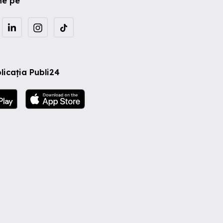
ne pe
licația Publi24