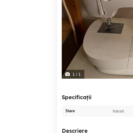
1
/ 1
Specificații
Stare
folosit
Descriere