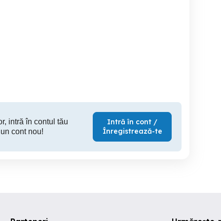
masini cusut
vand masina de cusut
Masina de cusut electrica
singer
casnica
NICOLET
Sector 3
Targu Mures
C
400 RON
350 RON
35
r, intră în contul tău
Intră în cont /
Înregistrează-te
 un cont nou!