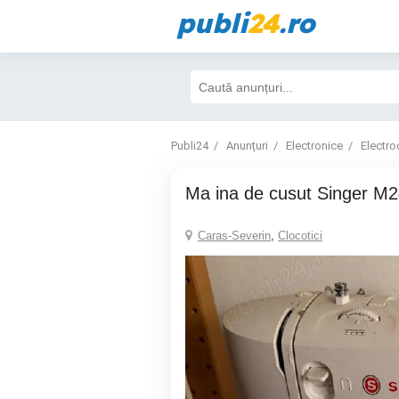
publi
24
.ro
Publi24
Anunțuri
Electronice
Electro
Ma ina de cusut Singer M
Caras-Severin
,
Clocotici