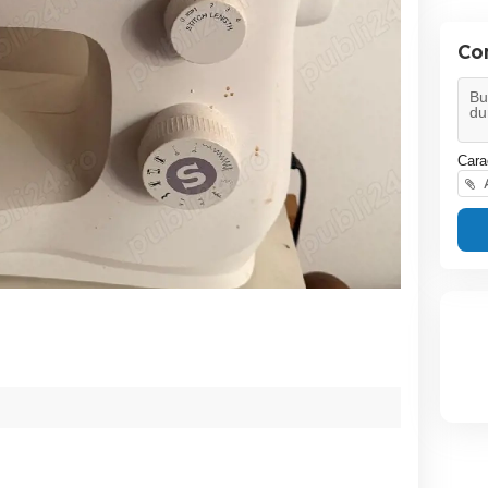
Co
Cara
A