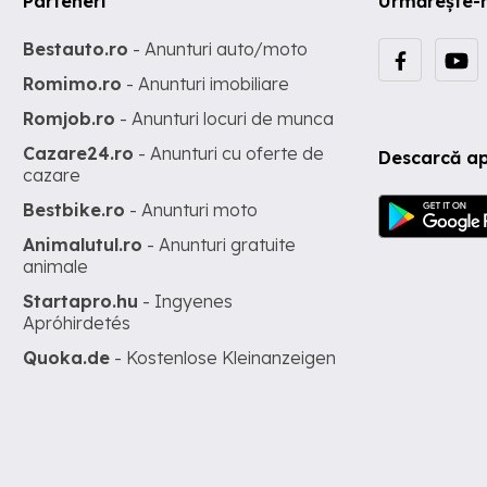
Parteneri
Urmărește-
Bestauto.ro
- Anunturi auto/moto
Romimo.ro
- Anunturi imobiliare
Romjob.ro
- Anunturi locuri de munca
Cazare24.ro
- Anunturi cu oferte de
Descarcă ap
cazare
Bestbike.ro
- Anunturi moto
Animalutul.ro
- Anunturi gratuite
animale
Startapro.hu
- Ingyenes
Apróhirdetés
Quoka.de
- Kostenlose Kleinanzeigen