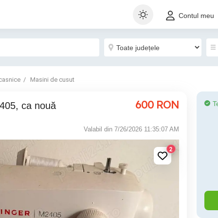
Contul meu
casnice
Masini de cusut
600
RON
T
2405, ca nouă
Valabil din 7/26/2026 11:35:07 AM
2