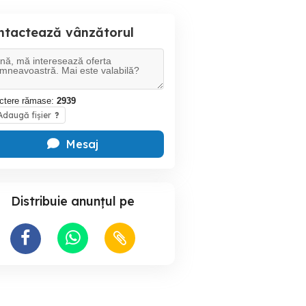
ntactează vânzătorul
ctere rămase:
2939
daugă fișier
?
Mesaj
Distribuie anunțul pe