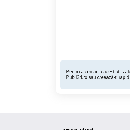
Masina de cusut Germania
vand 2 
Timisoara
290 RON
Pentru a contacta acest utilizato
Publi24.ro sau creează-ți rapid