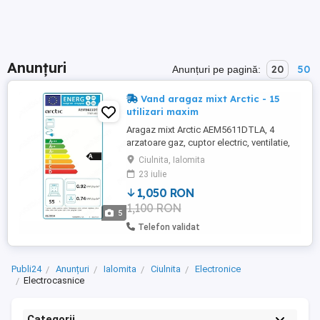
Anunțuri
20
50
Anunțuri pe pagină:
Vand aragaz mixt Arctic - 15
utilizari maxim
Aragaz mixt Arctic AEM5611DTLA, 4
arzatoare gaz, cuptor electric, ventilatie,
grill, Negru Antracit Timer,Aragaz 4
Ciulnita, Ialomita
ochiuri,Aprindere electrica, cuptor
23 iulie
electric,Grill,Cuptor electric,Lumina cuptor
1,050 RON
,Capac emailat Alimentare - plitaGaz GPL
1,100 RON
Capac - Metalic Tava - Da Gratar cuptor -
5
Da Siguranta - Da Inca ...
Telefon validat
Publi24
Anunțuri
Ialomita
Ciulnita
Electronice
Electrocasnice
Categorii