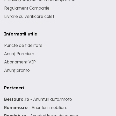
Regulament Campanie
Livrare cu verificare colet
Informații utile
Puncte de fidelitate
Anunț Premium
Abonament VIP
Anunț promo
Parteneri
Bestauto.ro
- Anunturi auto/moto
Romimo.ro
- Anunturi imobiliare
Romjob.ro
- Anunturi locuri de munca