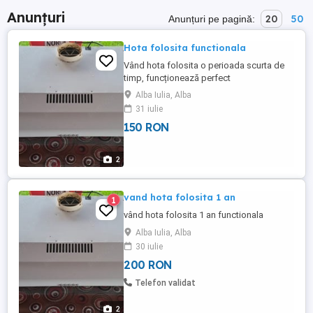
Anunțuri
20
50
Anunțuri pe pagină:
Hota folosita functionala
Vând hota folosita o perioada scurta de
timp, funcționează perfect
Alba Iulia, Alba
31 iulie
150 RON
2
vand hota folosita 1 an
1
vând hota folosita 1 an functionala
Alba Iulia, Alba
30 iulie
200 RON
Telefon validat
2