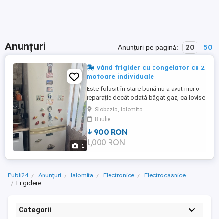
Anunțuri
20
50
Anunțuri pe pagină:
Vând frigider cu congelator cu 2
motoare individuale
Este folosit în stare bună nu a avut nici o
reparație decât odată băgat gaz, ca lovise
un zugrav țeava și a ieșit gazul în rest sunt
Slobozia, Ialomita
2 motoare individuale made in Germania ,
8 iulie
este marca Polar după LG.
900 RON
1,000 RON
1
Publi24
Anunțuri
Ialomita
Electronice
Electrocasnice
Frigidere
Categorii