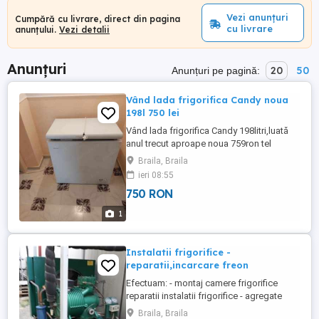
Vezi anunțuri
Cumpără cu livrare, direct din pagina
cu livrare
anunțului.
Vezi detalii
Anunțuri
20
50
Anunțuri pe pagină:
Vând lada frigorifica Candy noua
198l 750 lei
Vând lada frigorifica Candy 198litri,luată
anul trecut aproape noua 759ron tel
Braila, Braila
ieri 08:55
750 RON
1
Instalatii frigorifice -
reparatii,incarcare freon
Efectuam: - montaj camere frigorifice
reparatii instalatii frigorifice - agregate
frigorifice - depozite frigorifice - piese si
Braila, Braila