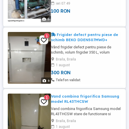
componente frigorifice - vitrine frigorifice -
ieri 07:49
insule frigorifice - mobilier frigorific -
100 RON
climatizare - aer conditionat - ventilatie
5
Frigider defect pentru piese de
1
schimb BEKO DDEN507MWD+
Vând frigider defect pentru piese de
schimb, volum frigider 350 L, volum
congelator 90 L, nofrost
Braila, Braila
1 august
300 RON
Telefon validat
6
Vand combina frigorifica Samsung
1
model RL43THCSW
Vand combina frigorifica Samsung model
RL43THCSW stare de functionare si
estetic foarte buna. Volum net total 316L,
Braila, Braila
volum frigider net 222L, volum congelator
1 august