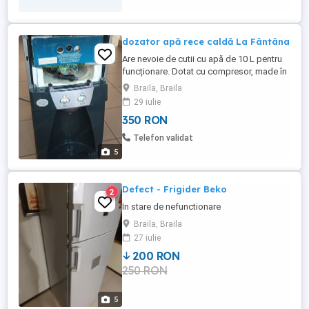
dozator apă rece caldă La Fântâna
Are nevoie de cutii cu apă de 10 L pentru
funcționare. Dotat cu compresor, made în
Korea, funcționează corect, fără rugină,
Braila, Braila
stare estetică bună. Are lipsă grătarul pe
29 iulie
care se așează paharul și masca care
350 RON
acoperă cutia de apă. Se vinde așa cum
se vede în poze.
Telefon validat
5
Defect - Frigider Beko
2
In stare de nefunctionare
Braila, Braila
27 iulie
200 RON
250 RON
5