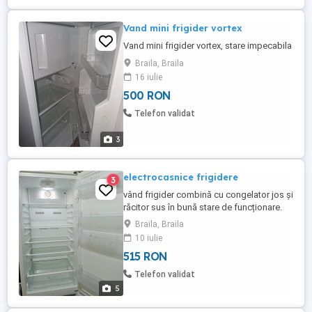
Vand mini frigider vortex
Vand mini frigider vortex, stare impecabila
Braila, Braila
16 iulie
500 RON
Telefon validat
3
electrocasnice frigidere
3
vând frigider combină cu congelator jos și
răcitor sus în bună stare de funcționare.
preț 515 lei. garanție 3 luni. se poate
Braila, Braila
asigura și transport.
10 iulie
515 RON
Telefon validat
5