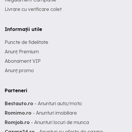
Livrare cu verificare colet
Informații utile
Puncte de fidelitate
Anunț Premium
Abonament VIP
Anunț promo
Parteneri
Bestauto.ro
- Anunturi auto/moto
Romimo.ro
- Anunturi imobiliare
Romjob.ro
- Anunturi locuri de munca
Cazare24.ro
- Anunturi cu oferte de cazare