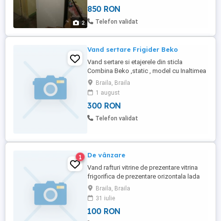
94L cu 4 sertare, iluminat led, dezghetare
850 RON
automata, clasa consum A+. Dimensiuni :
200.5 x 59.5 x 64.5 IxLxA cm. numai pentru
Telefon validat
2
braila
Vand sertare Frigider Beko
Vand sertare si etajerele din sticla
Combina Beko ,static , model cu Inaltimea
de 2.02 m ,toate sau la cerere ,pretul este
Braila, Braila
negociabil.
1 august
300 RON
Telefon validat
De vânzare
1
Vand rafturi vitrine de prezentare vitrina
frigorifica de prezentare orizontala lada
frigorifica pt magazin alimentar. Toate se
Braila, Braila
prezintă impecabil Contact
31 iulie
100 RON