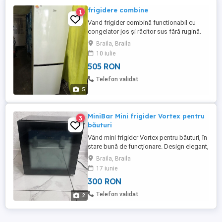
frigidere combine
1
Vand frigider combină functionabil cu
congelator jos și răcitor sus fără rugină.
preț 505 lei. Garanție 3 luni. Se poate
Braila, Braila
asigura și transport.
10 iulie
505 RON
Telefon validat
5
MiniBar Mini frigider Vortex pentru
3
băuturi
Vând mini frigider Vortex pentru băuturi, în
stare bună de funcționare. Design elegant,
de culoare neagră, cu ușă din sticlă, ideal
Braila, Braila
pentru răcirea băuturilor acasă, la birou
17 iunie
sau într-o cameră de hotel. Este compact,
300 RON
ocupă puțin spațiu și oferă suficient loc
pentru sticle, doze și alte băuturi. Interior
Telefon validat
2
...