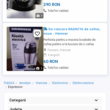
Dozarea cantitatii Comutator On Off-
290 RON
pentru oprirea procesului de macinare
oricand Lame conice din otel inxidabil
Telefon validat
Container detasabil pentru cafea mac ...
3
De vanzare RASNITA de cafea,
noua - Heinner
Perfecta pentru a macina boabele de
cafea pentru a te bucura de o cafea
aromata si delicioasa ,acasa sau la birou.
Focsani, Vrancea
4 august
60 RON
Telefon validat
1
Publi24
Anunțuri
Vrancea
Electronice
Electrocasnice
Espressor
Categorii
Județe