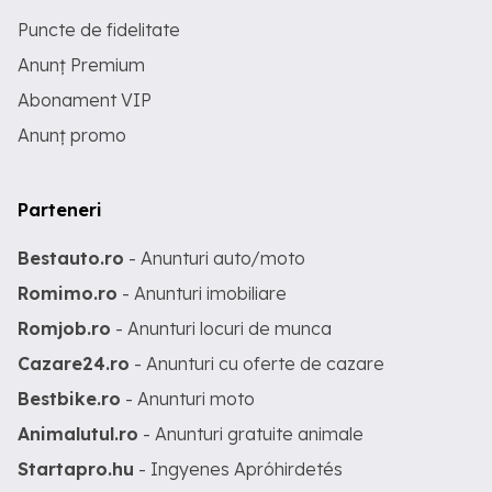
Puncte de fidelitate
Anunț Premium
Abonament VIP
Anunț promo
Parteneri
Bestauto.ro
- Anunturi auto/moto
Romimo.ro
- Anunturi imobiliare
Romjob.ro
- Anunturi locuri de munca
Cazare24.ro
- Anunturi cu oferte de cazare
Bestbike.ro
- Anunturi moto
Animalutul.ro
- Anunturi gratuite animale
Startapro.hu
- Ingyenes Apróhirdetés