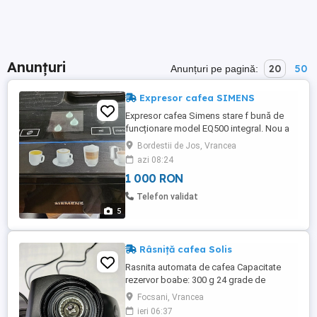
Anunțuri
20
50
Anunțuri pe pagină:
Expresor cafea SIMENS
Expresor cafea Simens stare f bună de
funcționare model EQ500 integral. Nou a
costat 7700 lei un expresor f scump.
Bordestii de Jos, Vrancea
azi 08:24
1 000 RON
Telefon validat
5
Râsniță cafea Solis
Rasnita automata de cafea Capacitate
rezervor boabe: 300 g 24 grade de
macinare pentru diferite tipuri de cafea
Focsani, Vrancea
Recipient boabe cu inchidere ermetica
ieri 06:37