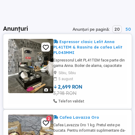
Anunțuri
20
50
Anunțuri pe pagină:
Espressor clasic Lelit Anna
PL41TEM & Rasnita de cafea Lelit
PL043MMI
Espressorul Lelit PL41TEM face parte din
gama Anna. Boiler de alama, capacitate
de 250 ml, cu rol de a mentine constanta
Sibiu, Sibiu
temperatura in timpul prepararii unui
5 august
espresso. PID pentru controlul
2,699 RON
temperaturii in boiler. Manometru ce-ti
5
3,798 RON
asigura posibilitatea monotorizarii
presiunii, in vederea obtinerii unui ...
Telefon validat
Cafea Lavazza Oro
2
Cafea Lavazza Oro 1 kg. Pretul este pe
bucata. Pentru informatii suplimentare da-