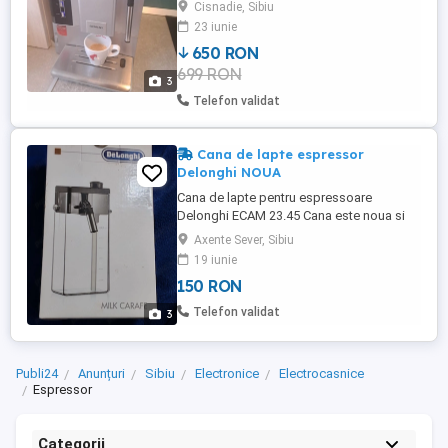
Germania. Arata excelent,
Cisnadie, Sibiu
revizionat,garnituri noi, decalcifiat si
23 iunie
cleaning la zi. Perfect functional Optiuni in
650 RON
meniu: Espresso, cappuccino, latte
699 RON
macchiatto, latte. Putere 1800W Rezervor
3
apa 1.7l Capacitate rezervor boabe ...
Telefon validat
Cana de lapte espressor
Delonghi NOUA
Cana de lapte pentru espressoare
Delonghi ECAM 23.45 Cana este noua si
nefolosita
Axente Sever, Sibiu
19 iunie
150 RON
Telefon validat
3
Publi24
Anunțuri
Sibiu
Electronice
Electrocasnice
Espressor
Categorii