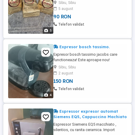
ți mesaj.
Sibiu, Sibiu
5 august
90 RON
Telefon validat
5
Expresor bosch tassimo.
Expresor bosch tassimo jacobs care
functioneaza! Este aproape nou!
informatii la telefon.
Sibiu, Sibiu
2 august
150 RON
Telefon validat
4
Espressor expresor automat
Siemens EQ5, Cappuccino Machiato
Espressor Siemens EQ5 macchiato ,
silentios, cu ranita ceramica. Import