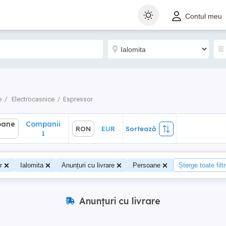
ane
Companii
RON
EUR
Sortează
Contul meu
1
e
Electrocasnice
Espressor
oane
Companii
RON
EUR
Sortează
1
r
Ialomita
Anunțuri cu livrare
Persoane
Șterge toate filt
Anunțuri cu livrare