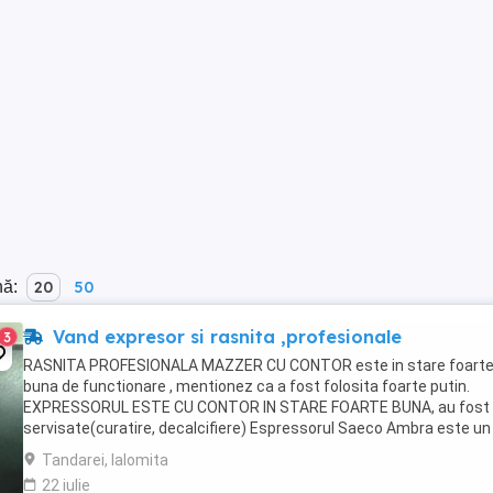
nă:
20
50
Vand expresor si rasnita ,profesionale
3
RASNITA PROFESIONALA MAZZER CU CONTOR este in stare foart
buna de functionare , mentionez ca a fost folosita foarte putin.
EXPRESSORUL ESTE CU CONTOR IN STARE FOARTE BUNA, au fost
servisate(curatire, decalcifiere) Espressorul Saeco Ambra este un
aparat de cafea de uz profesional , ideal pentru ...
Tandarei, Ialomita
22 iulie