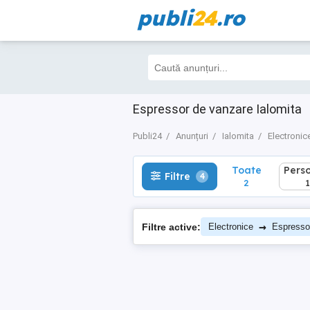
publi
24
.ro
Toate
Perso
Filtre
4
2
1
Espressor de vanzare Ialomita
Publi24
Anunțuri
Ialomita
Electronic
Toate
Pers
Filtre
4
2
1
→
Filtre active:
Electronice
Espresso