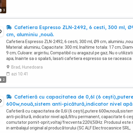
3
Cafetiera Espresso ZLN-2492, 6 cesti, 300 ml, Ø
cm, aluminiu ,nouă.
Cafetiera Espresso ZLN-2492, 6 cesti, 300 ml, Ø9 cm, aluminiu ,nou
Material: aluminiu; Capacitate: 300 ml; Inaltime totala: 17 cm; Diam
9 cm; Culoare: argintiu; Compatibil cu aragazul pe gaz; Nu o utilizati
apa; Inainte sa o spalati, lasati cafetiera espresso sa se raceasca
CARACTERISTICI ...
Brad, Hunedoara
azi 10:41
2
Cafetieră cu capacitatea de 0,6l (6 cești),puter
600w,nouă,sistem anti-picătură,indicator nivel apă
Cafetieră cu capacitatea de 0,6l (6 cești),putere 600w,nouă,siste
anti-picătură, indicator nivel apă,filtru permanent, capacitate 6 ceș
comutator pornit-oprit,voltaj/frecventa:220V,50Hz. Produsul este
in ambalajul original al producătorului (SC ALF Electrocasnice SRL,