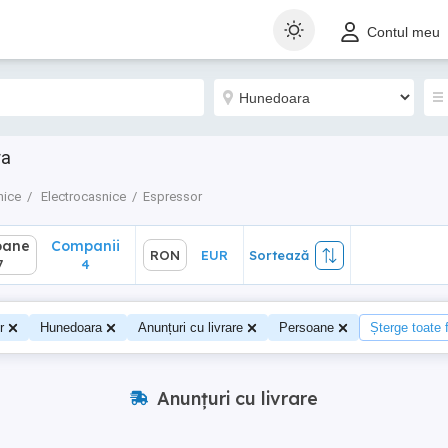
ane
Companii
RON
EUR
Sortează
Contul meu
4
ra
nice
Electrocasnice
Espressor
oane
Companii
RON
EUR
Sortează
7
4
r
Hunedoara
Anunțuri cu livrare
Persoane
Șterge toate f
Anunțuri cu livrare