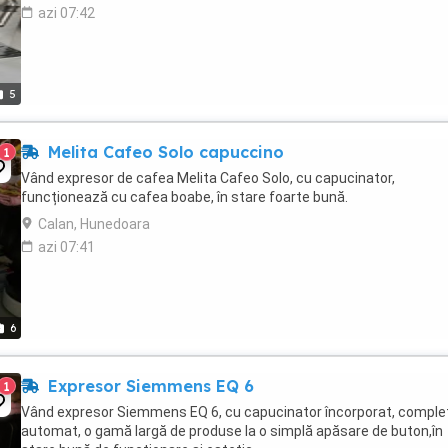
azi 07:42
5
Melita Cafeo Solo capuccino
1
Vând expresor de cafea Melita Cafeo Solo, cu capucinator,
funcționează cu cafea boabe, în stare foarte bună.
Calan, Hunedoara
azi 07:41
6
Expresor Siemmens EQ 6
1
Vând expresor Siemmens EQ 6, cu capucinator încorporat, comple
automat, o gamă largă de produse la o simplă apăsare de buton,în