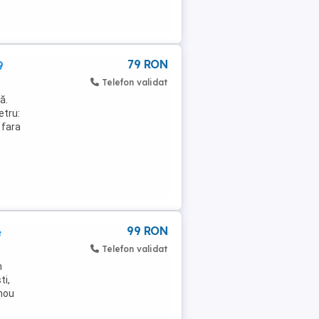
79 RON
9
Telefon validat
ă.
etru:
 fara
99 RON
e
Telefon validat
m
ti,
 nou