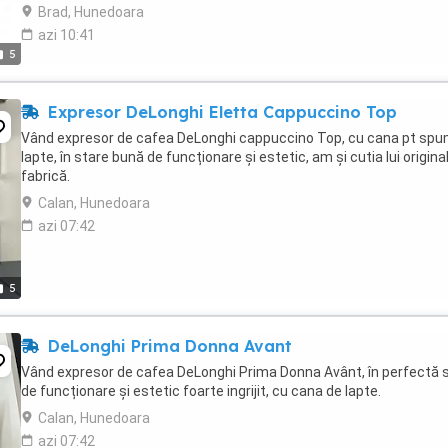
București,sector 3)
Brad, Hunedoara
azi 10:41
5
Expresor DeLonghi Eletta Cappuccino Top
Vând expresor de cafea DeLonghi cappuccino Top, cu cana pt sp
lapte, în stare bună de funcționare și estetic, am și cutia lui origina
fabrică.
Calan, Hunedoara
azi 07:42
5
DeLonghi Prima Donna Avant
Vând expresor de cafea DeLonghi Prima Donna Avânt, în perfectă 
de funcționare și estetic foarte ingrijit, cu cana de lapte.
Calan, Hunedoara
azi 07:42