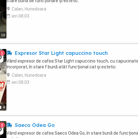
stare bună de funcționare și estetic.
Calan, Hunedoara
ieri 08:03
10
Expresor Star Light capuccino touch
1
Vând expresor de cafea Star Light capuccino touch, cu capucinato
încorporat, în stare f bună atât funcțional cat și estetic.
Calan, Hunedoara
ieri 08:03
6
Saeco Odea Go
3
Vând expresor de cafea Saeco Odea Go, în stare bună de funcționa