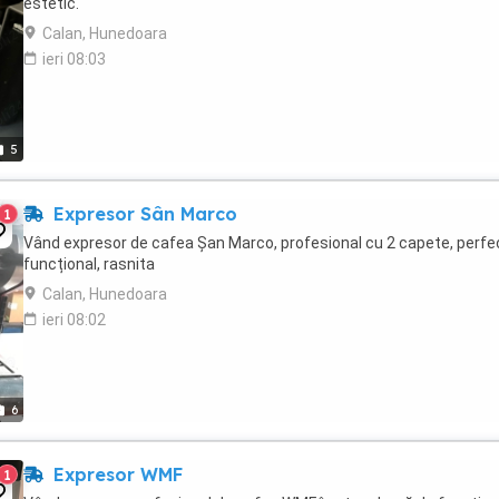
estetic.
Calan, Hunedoara
ieri 08:03
5
Expresor Sân Marco
1
Vând expresor de cafea Șan Marco, profesional cu 2 capete, perfe
funcțional, rasnita
Calan, Hunedoara
ieri 08:02
6
Expresor WMF
1