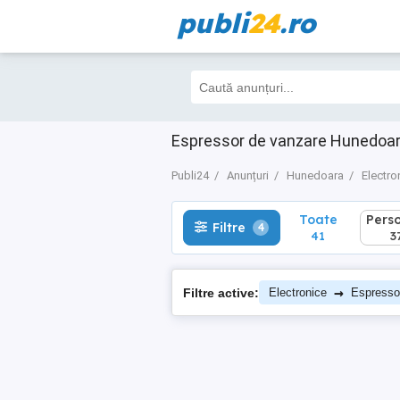
publi
24
.ro
Toate
Perso
Filtre
4
41
37
Espressor de vanzare Hunedoa
Publi24
Anunțuri
Hunedoara
Electro
Toate
Pers
Filtre
4
41
3
→
Filtre active:
Electronice
Espresso