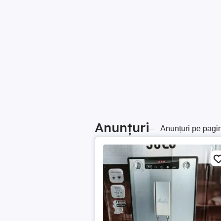
Anunțuri
–
Anunțuri pe pagi