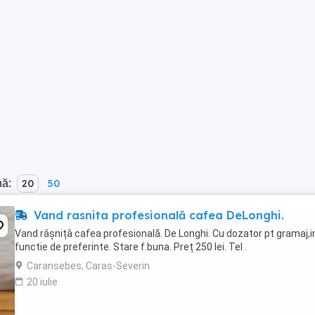
nă:
20
50
Vand rasnita profesională cafea DeLonghi.
Vand râșnițâ cafea profesională. De Longhi. Cu dozator pt gramaj,i
functie de preferinte. Stare f.buna. Preț 250 lei. Tel .
Caransebes, Caras-Severin
20 iulie