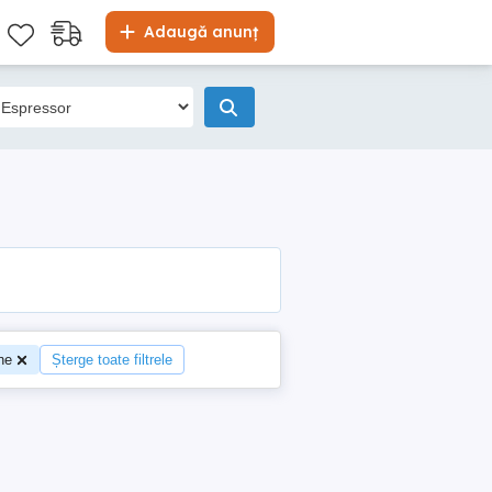
Adaugă anunț
ne
Șterge toate filtrele