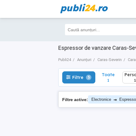
publi
24
.ro
Toate
Perso
Filtre
5
1
1
Espressor de vanzare Caras-Se
Publi24
Anunțuri
Caras-Severin
Car
Toate
Pers
Filtre
5
1
1
→
Filtre active:
Electronice
Espresso