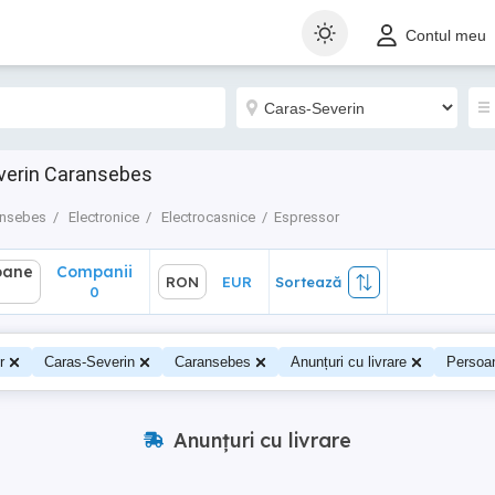
ane
Companii
RON
EUR
Sortează
Contul meu
0
verin Caransebes
ansebes
Electronice
Electrocasnice
Espressor
oane
Companii
RON
EUR
Sortează
0
r
Caras-Severin
Caransebes
Anunțuri cu livrare
Persoa
Anunțuri cu livrare