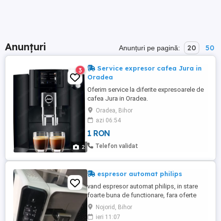
Anunțuri
20
50
Anunțuri pe pagină:
Service expresor cafea Jura in
3
Oradea
Oferim service la diferite expresoarele de
cafea Jura in Oradea.
Oradea, Bihor
azi 06:54
1 RON
Telefon validat
2
espresor automat philips
vand espresor automat philips, in stare
foarte buna de functionare, fara oferte
aberante!! pret minim 800!!
Nojorid, Bihor
ieri 11:07