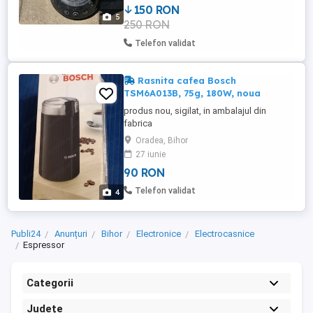
150 RON
5
250 RON
Telefon validat
Rasnita cafea Bosch
TSM6A013B, 75g, 180W, noua
produs nou, sigilat, in ambalajul din
fabrica
Oradea, Bihor
27 iunie
90 RON
Telefon validat
4
Publi24
Anunțuri
Bihor
Electronice
Electrocasnice
Espressor
Categorii
Județe