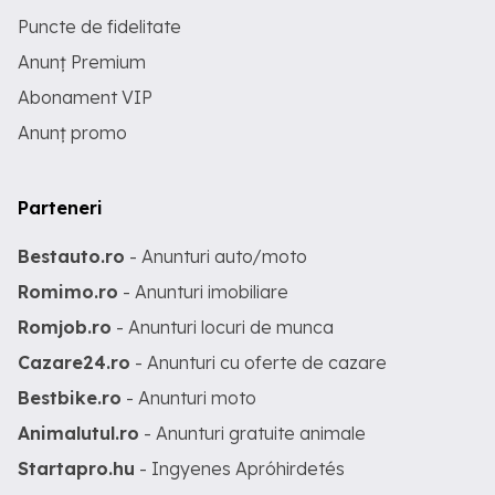
Puncte de fidelitate
Anunț Premium
Abonament VIP
Anunț promo
Parteneri
Bestauto.ro
- Anunturi auto/moto
Romimo.ro
- Anunturi imobiliare
Romjob.ro
- Anunturi locuri de munca
Cazare24.ro
- Anunturi cu oferte de cazare
Bestbike.ro
- Anunturi moto
Animalutul.ro
- Anunturi gratuite animale
Startapro.hu
- Ingyenes Apróhirdetés