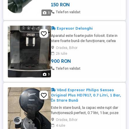
150 RON
Telefon validat
3
Expresor Delonghi
Aparatul este foarte putin folosit. Este in
stare foarte bună de funcționare, cafea
boabe si macinata
Oradea, Bihor
26 iulie
900 RON
Telefon validat
3
Vând Espresor Philips Senseo
Original Plus HD7817, 0.7 Litri, 1 Bar,
În Stare Bună
Este în stare bună, la capac este rupt dar
funcționează perfect, 0.7 litri, 1 bar, poze
reale, preț 150 lei fix sau schimb! Mai
Oradea, Bihor
multe detalii la telefon!
4 iulie