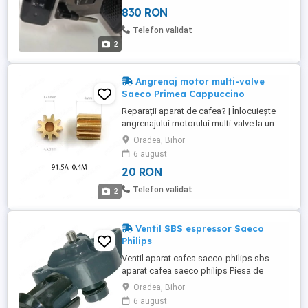
830 RON
Telefon validat
2
Angrenaj motor multi-valve
Saeco Primea Cappuccino
Reparații aparat de cafea? | Înlocuiește
angrenajului motorului multi-valve la un
inel Saeco Primea Cappuccino
Oradea, Bihor
6 august
20 RON
Telefon validat
2
Ventil SBS espressor Saeco
Philips
Ventil aparat cafea saeco-philips sbs
aparat cafea saeco philips Piesa de
schimb Saeco: 11002154
Oradea, Bihor
6 august