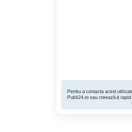
Aparate cafea profesionale
Aparat Cafea DELONGHI
Magni
Sector 5
450 EUR
Pentru a contacta acest utilizato
Publi24.ro sau creează-ți rapid