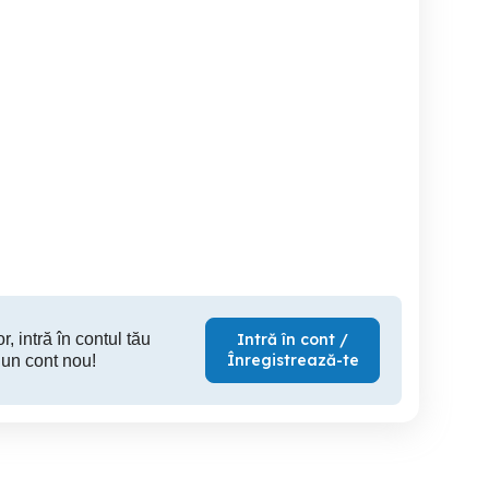
vind aparat de cafea
cafea boabe detali in
fica ECO Garantie si
Factura
Satulung
Timisoara
700 RON
220 RON
6
r, intră în contul tău
Intră în cont /
Înregistrează-te
 un cont nou!