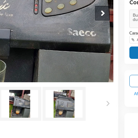
Co
Cara
A
A