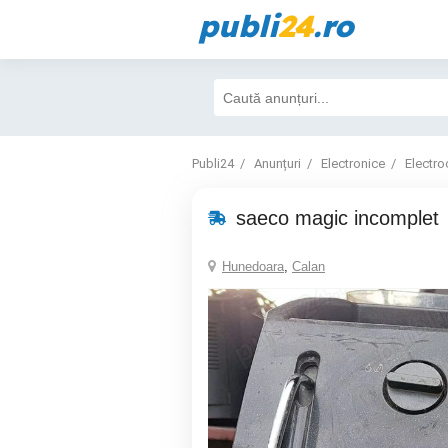
publi
24
.ro
Publi24
Anunțuri
Electronice
Electro
saeco magic incomplet
Hunedoara
,
Calan