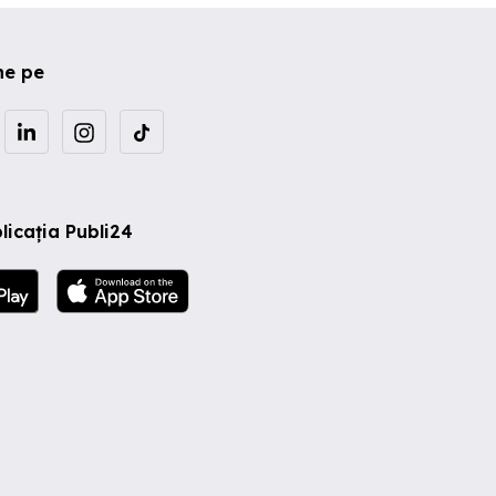
ne pe
licația Publi24