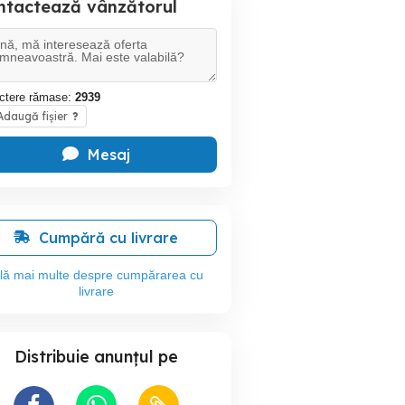
ntactează vânzătorul
ctere rămase:
2939
daugă fișier
?
Mesaj
Cumpără cu livrare
flă mai multe despre cumpărarea cu
livrare
Distribuie anunțul pe