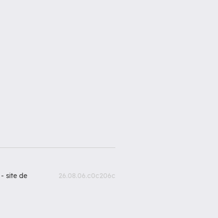
 -
site de
26.08.06.c0c206c