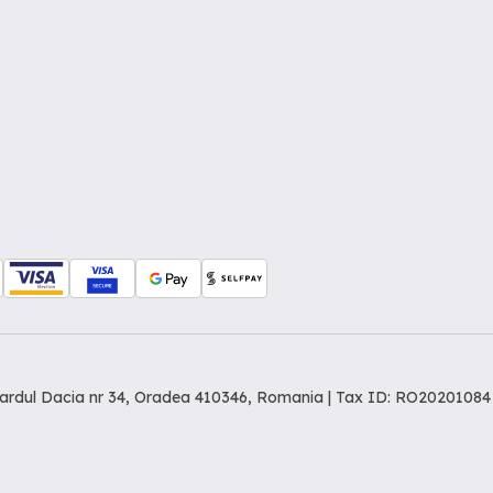
levardul Dacia nr 34, Oradea 410346, Romania | Tax ID: RO20201084