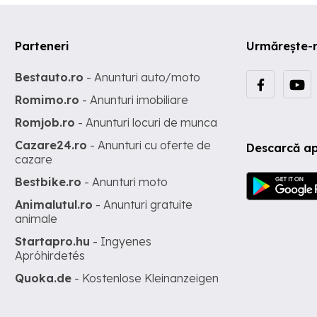
Parteneri
Urmărește-
Bestauto.ro
- Anunturi auto/moto
Romimo.ro
- Anunturi imobiliare
Romjob.ro
- Anunturi locuri de munca
Cazare24.ro
- Anunturi cu oferte de
Descarcă ap
cazare
Bestbike.ro
- Anunturi moto
Animalutul.ro
- Anunturi gratuite
animale
Startapro.hu
- Ingyenes
Apróhirdetés
Quoka.de
- Kostenlose Kleinanzeigen