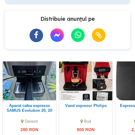
Distribuie anunțul pe
Aparat cafea espresso
Vand expresor Philips
Espressor philips 20 de
SAMUS Evolution 20, 20
bari, folosit 1 an, stare
excelentă.
Danesti
Bod
280 RON
800 RON
2