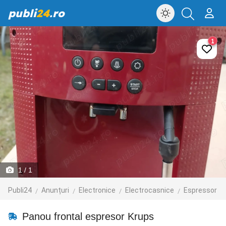
publi
24
.ro
1
1
/ 1
Publi24
Anunțuri
Electronice
Electrocasnice
Espressor
Panou frontal espresor Krups