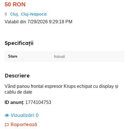
50
RON
Cluj
,
Cluj-Napoca
Valabil din 7/29/2026 9:29:18 PM
Specificații
Stare
folosit
Descriere
Vând panou frontal espresor Krups echipat cu display și
cablu de date
ID anunț
: 1774104753
Vizualizări:
0
Raportează