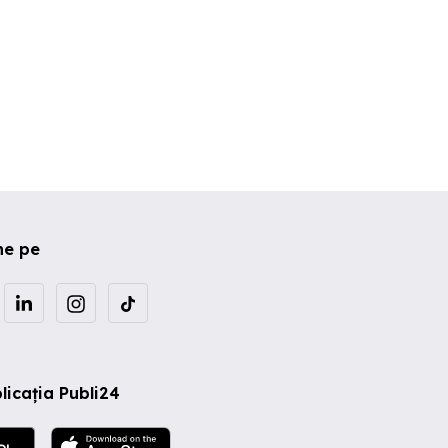
ne pe
licația Publi24