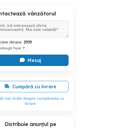
ntactează vânzătorul
ctere rămase:
2939
daugă fișier
?
Mesaj
Cumpără cu livrare
flă mai multe despre cumpărarea cu
livrare
Distribuie anunțul pe