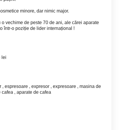
osmetice minore, dar nimic major.
 o vechime de peste 70 de ani, ale cărei aparate
într-o poziție de lider internațional !
lei
r , espresoare , expresor , expresoare , masina de
e cafea , aparate de cafea