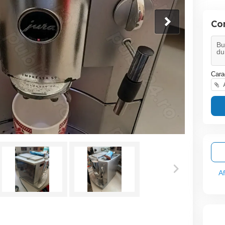
Co
Cara
A
A