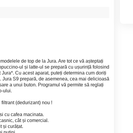
modelele de top de la Jura. Are tot ce vă așteptați
puccino-ul și latte-ul se prepară cu ușurință folosind
Jura*. Cu acest aparat, puteți determina cum doriți
aua. Jura S9 prepară, de asemenea, cea mai delicioasă
sare a unui buton. Programul vă permite să reglați
-ului.
iltrant (dedurizant) nou !
si cu cafea macinata.
asnic, cât și comercial.
 și curățat.
i puțini.