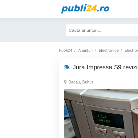
publi
24
.ro
Publi24
Anunțuri
Electronice
Electro
Jura Impressa S9 revizi
Bacau
,
Buhusi