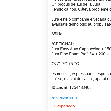
Un produs de aur de la Jura.
Tehnic ca nou. Câteva probleme c
Jura este o companie elvețiană cu
avansate tehnologic au propulsat-o 
650 lei
*OPTIONAL:
Jura Easy Auto Cappuccino + 150 
Jura Fine Foam Profi 3X + 200 lei
O771 7O 75 7O
espressor , espressoare , espreso
cafea , masini de cafea , aparat d
ID anunț
: 1754483403
Vizualizări:
0
Raportează