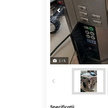
1
/ 5
Specificații