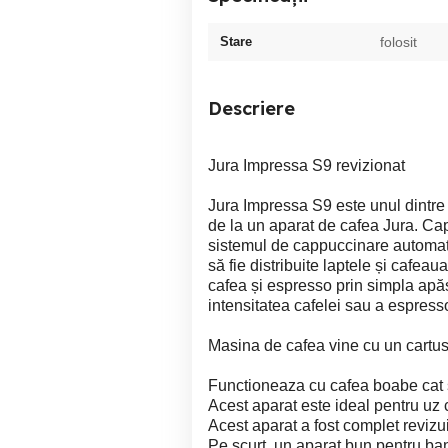
Stare
folosit
Descriere
Jura Impressa S9 revizionat
Jura Impressa S9 este unul dintre 
de la un aparat de cafea Jura. Cap
sistemul de cappuccinare automat 
să fie distribuite laptele și cafe
cafea și espresso prin simpla apă
intensitatea cafelei sau a espresso
Masina de cafea vine cu un cartus f
Functioneaza cu cafea boabe cat 
Acest aparat este ideal pentru uz c
Acest aparat a fost complet revizuit
Pe scurt, un aparat bun pentru ban