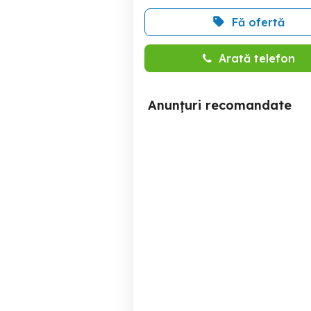
Fă ofertă
Arată telefon
Anunțuri recomandate
Vind expresor cafea Jura
vand e
F50
p
Timisoara
580 RON