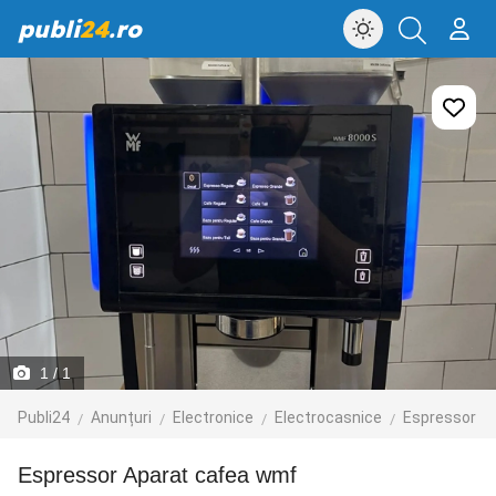
publi
24
.ro
1
/ 1
Publi24
Anunțuri
Electronice
Electrocasnice
Espressor
Espressor Aparat cafea wmf